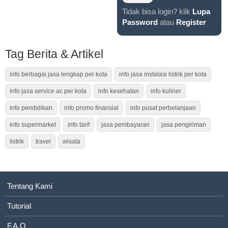
Tidak bisa login? klik
Lupa
Password
atau
Register
Tag Berita & Artikel
info berbagai jasa lengkap per kota
info jasa instalasi listrik per kota
info jasa service ac per kota
info kesehatan
info kuliner
info pendidikan
info promo finansial
info pusat perbelanjaan
info supermarket
info tarif
jasa pembayaran
jasa pengiriman
listrik
travel
wisata
Tentang Kami
Tutorial
F.A.Q