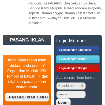
Panggilan di PADANG Dan Sekitarnya Jasa
Service Kami Meliputi Berbagi Macam Property,
seperti; Rumah tinggal Rumah kost Kantor Villa
Minimarket Swalayan Hotel dll. Bila Memiliki
Masalah ...
PASANG IKLAN
Login Member
GRATIS
Login dengan Facebook
Login dengan Twitter
Ingin memasang iklan
diskon anda di sini?
Login dengan Google+
Cepat dan Mudah. Klik
Tombol di bawah ini dan
Atau mengisi form berikut:
silahkan pasang iklan
diskon anda.