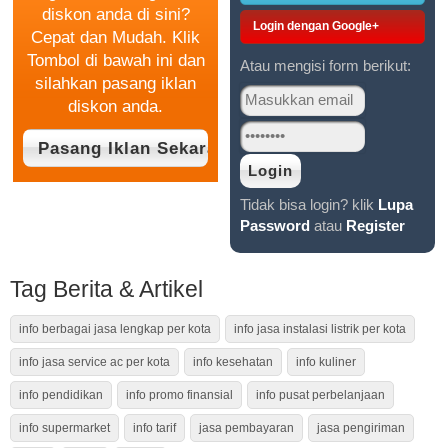
diskon anda di sini?
Login dengan Google+
Cepat dan Mudah. Klik
Tombol di bawah ini dan
Atau mengisi form berikut:
silahkan pasang iklan
diskon anda.
Tidak bisa login? klik
Lupa
Password
atau
Register
Tag Berita & Artikel
info berbagai jasa lengkap per kota
info jasa instalasi listrik per kota
info jasa service ac per kota
info kesehatan
info kuliner
info pendidikan
info promo finansial
info pusat perbelanjaan
info supermarket
info tarif
jasa pembayaran
jasa pengiriman