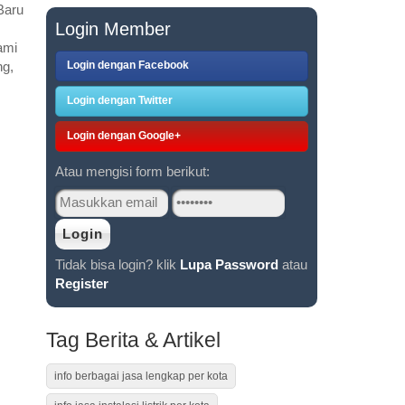
Baru
Login Member
ami
Login dengan Facebook
ng,
Login dengan Twitter
Login dengan Google+
Atau mengisi form berikut:
Tidak bisa login? klik
Lupa Password
atau
Register
Tag Berita & Artikel
info berbagai jasa lengkap per kota