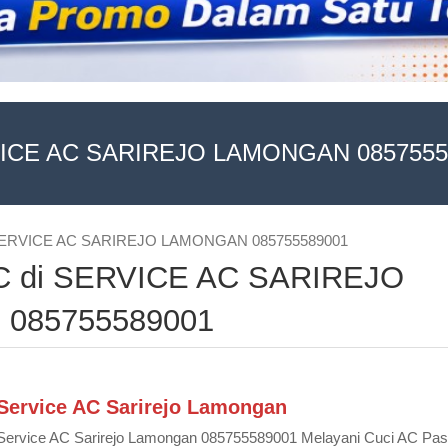
ICE AC SARIREJO LAMONGAN 0857555
di SERVICE AC SARIREJO LAMONGAN 085755589001
 AC di SERVICE AC SARIREJO
085755589001
Service AC Sarirejo Lamongan
Service AC Sarirejo Lamongan 085755589001 Melayani Cuci AC Pa