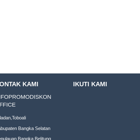
ONTAK KAMI
IKUTI KAMI
NFOPROMODISKON
FFICE
ladan,Toboali
bupaten Bangka Selatan
pulauan Bangka Belitung