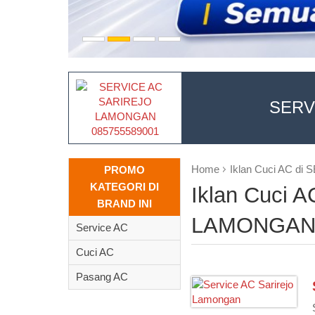
SERV
Home
Iklan Cuci AC 
PROMO
KATEGORI DI
Iklan Cuci
BRAND INI
LAMONGAN 
Service AC
Cuci AC
Pasang AC