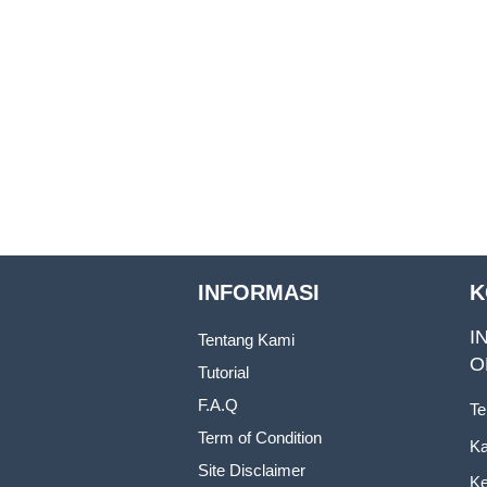
INFORMASI
K
I
Tentang Kami
O
Tutorial
F.A.Q
Te
Term of Condition
Ka
Site Disclaimer
Ke