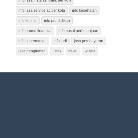
info jasa instalasi listrik per kota
info jasa service ac per kota
info kesehatan
info kuliner
info pendidikan
info promo finansial
info pusat perbelanjaan
info supermarket
info tarif
jasa pembayaran
jasa pengiriman
listrik
travel
wisata