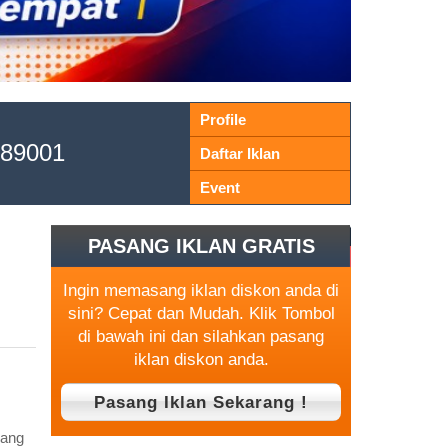
Profile
89001
Daftar Iklan
Event
PASANG IKLAN GRATIS
Ingin memasang iklan diskon anda di
sini? Cepat dan Mudah. Klik Tombol
di bawah ini dan silahkan pasang
iklan diskon anda.
sang