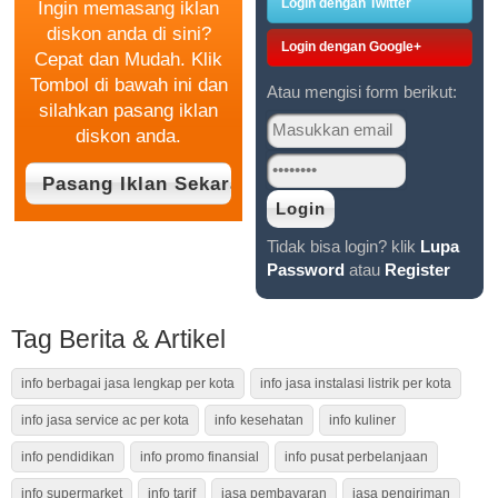
Login dengan Twitter
Ingin memasang iklan
diskon anda di sini?
Login dengan Google+
Cepat dan Mudah. Klik
Tombol di bawah ini dan
Atau mengisi form berikut:
silahkan pasang iklan
diskon anda.
Tidak bisa login? klik
Lupa
Password
atau
Register
Tag Berita & Artikel
info berbagai jasa lengkap per kota
info jasa instalasi listrik per kota
info jasa service ac per kota
info kesehatan
info kuliner
info pendidikan
info promo finansial
info pusat perbelanjaan
info supermarket
info tarif
jasa pembayaran
jasa pengiriman