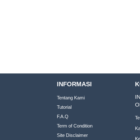
INFORMASI
K
I
Tentang Kami
O
Tutorial
F.A.Q
Te
Term of Condition
Ka
Site Disclaimer
Ke