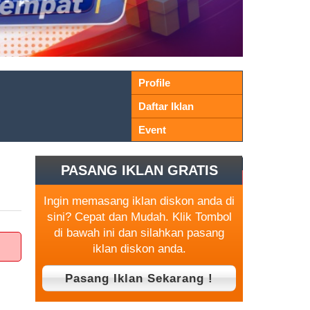
Profile
Daftar Iklan
Event
PASANG IKLAN GRATIS
Ingin memasang iklan diskon anda di
sini? Cepat dan Mudah. Klik Tombol
di bawah ini dan silahkan pasang
iklan diskon anda.