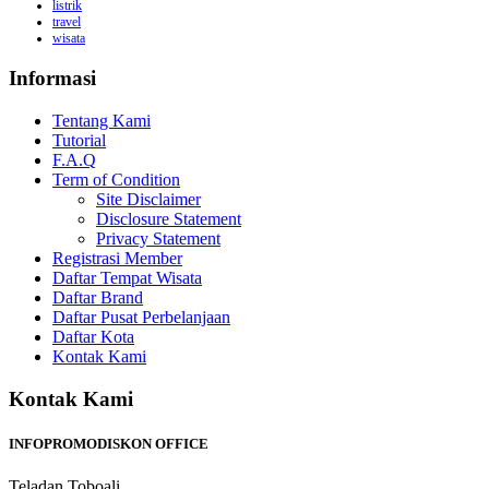
listrik
travel
wisata
Informasi
Tentang Kami
Tutorial
F.A.Q
Term of Condition
Site Disclaimer
Disclosure Statement
Privacy Statement
Registrasi Member
Daftar Tempat Wisata
Daftar Brand
Daftar Pusat Perbelanjaan
Daftar Kota
Kontak Kami
Kontak Kami
INFOPROMODISKON OFFICE
Teladan,Toboali