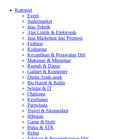
Kategori
Event
Supermarket
Jasa Teknik
Alat Listrik & Elektronik
Jasa Marketing dan Promosi
Fashion
Kulineran
Kecantikan & Perawatan Diri
Makanan & Minuman
Rumah & Dapur
Gadget & Komputer
Dunia Anak-anak
Ibu Hamil & Balita
Selular & IT
Olahraga
Kesehatan
Pariwisata
Travel & Akomodasi
Hiburan
Game & Hobi
Buku & ATK
Religi
Edukasi & Pengembangan Diri