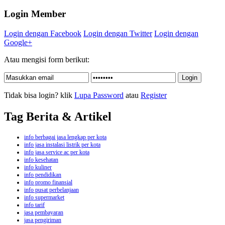
Login Member
Login dengan Facebook
Login dengan Twitter
Login dengan
Google+
Atau mengisi form berikut:
Tidak bisa login? klik
Lupa Password
atau
Register
Tag Berita & Artikel
info berbagai jasa lengkap per kota
info jasa instalasi listrik per kota
info jasa service ac per kota
info kesehatan
info kuliner
info pendidikan
info promo finansial
info pusat perbelanjaan
info supermarket
info tarif
jasa pembayaran
jasa pengiriman