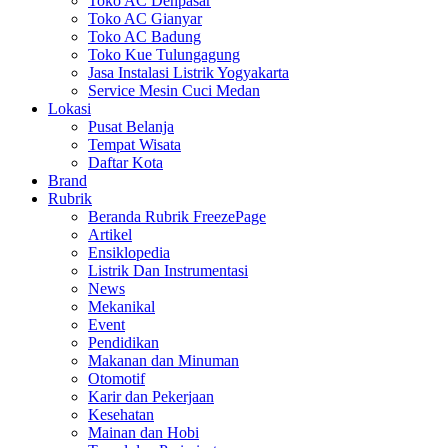
Toko AC Denpasar
Toko AC Gianyar
Toko AC Badung
Toko Kue Tulungagung
Jasa Instalasi Listrik Yogyakarta
Service Mesin Cuci Medan
Lokasi
Pusat Belanja
Tempat Wisata
Daftar Kota
Brand
Rubrik
Beranda Rubrik FreezePage
Artikel
Ensiklopedia
Listrik Dan Instrumentasi
News
Mekanikal
Event
Pendidikan
Makanan dan Minuman
Otomotif
Karir dan Pekerjaan
Kesehatan
Mainan dan Hobi