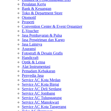
Peralatan Kerja
Bank & Keuangan
Toko & Department Store
Otomotif
Properti
Convention Center & Event Organizer
E-Voucher
Jasa Pembayaran & Pulsa
Jasa Pengiriman dan Kargo
Jasa Lainnya
Asuransi
Fotografi & Desain Grafis
Handicraft
Optik & Lensa
Alat Instrumentasi
Pemadam Kebakaran
Penyedia Jasa
Service AC Kota Medan
Service AC Kota Binjai
Service AC Deli Serdang
Service AC Jombang
Service AC Tulungagung
Service AC Manokwari
Service AC Kota Tangerang