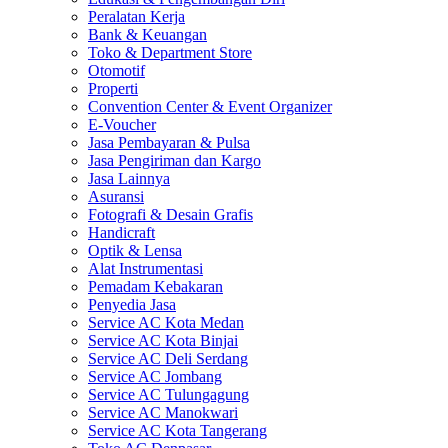
Peralatan Kerja
Bank & Keuangan
Toko & Department Store
Otomotif
Properti
Convention Center & Event Organizer
E-Voucher
Jasa Pembayaran & Pulsa
Jasa Pengiriman dan Kargo
Jasa Lainnya
Asuransi
Fotografi & Desain Grafis
Handicraft
Optik & Lensa
Alat Instrumentasi
Pemadam Kebakaran
Penyedia Jasa
Service AC Kota Medan
Service AC Kota Binjai
Service AC Deli Serdang
Service AC Jombang
Service AC Tulungagung
Service AC Manokwari
Service AC Kota Tangerang