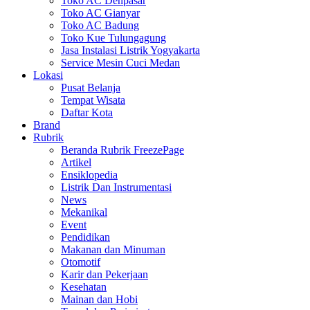
Toko AC Denpasar
Toko AC Gianyar
Toko AC Badung
Toko Kue Tulungagung
Jasa Instalasi Listrik Yogyakarta
Service Mesin Cuci Medan
Lokasi
Pusat Belanja
Tempat Wisata
Daftar Kota
Brand
Rubrik
Beranda Rubrik FreezePage
Artikel
Ensiklopedia
Listrik Dan Instrumentasi
News
Mekanikal
Event
Pendidikan
Makanan dan Minuman
Otomotif
Karir dan Pekerjaan
Kesehatan
Mainan dan Hobi