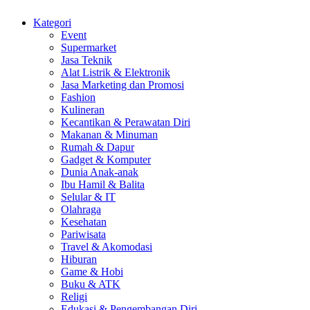
Kategori
Event
Supermarket
Jasa Teknik
Alat Listrik & Elektronik
Jasa Marketing dan Promosi
Fashion
Kulineran
Kecantikan & Perawatan Diri
Makanan & Minuman
Rumah & Dapur
Gadget & Komputer
Dunia Anak-anak
Ibu Hamil & Balita
Selular & IT
Olahraga
Kesehatan
Pariwisata
Travel & Akomodasi
Hiburan
Game & Hobi
Buku & ATK
Religi
Edukasi & Pengembangan Diri