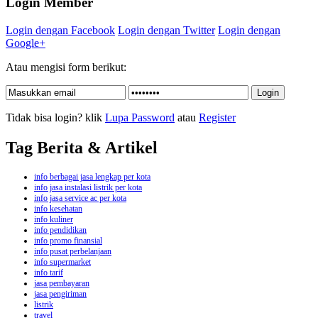
Login Member
Login dengan Facebook
Login dengan Twitter
Login dengan
Google+
Atau mengisi form berikut:
Tidak bisa login? klik
Lupa Password
atau
Register
Tag Berita & Artikel
info berbagai jasa lengkap per kota
info jasa instalasi listrik per kota
info jasa service ac per kota
info kesehatan
info kuliner
info pendidikan
info promo finansial
info pusat perbelanjaan
info supermarket
info tarif
jasa pembayaran
jasa pengiriman
listrik
travel