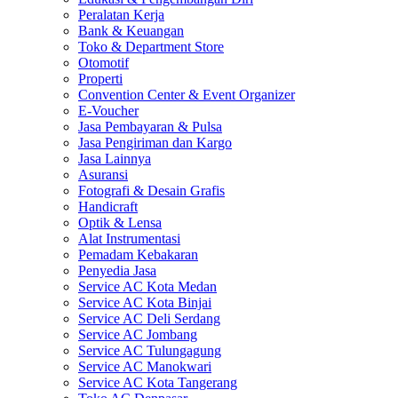
Peralatan Kerja
Bank & Keuangan
Toko & Department Store
Otomotif
Properti
Convention Center & Event Organizer
E-Voucher
Jasa Pembayaran & Pulsa
Jasa Pengiriman dan Kargo
Jasa Lainnya
Asuransi
Fotografi & Desain Grafis
Handicraft
Optik & Lensa
Alat Instrumentasi
Pemadam Kebakaran
Penyedia Jasa
Service AC Kota Medan
Service AC Kota Binjai
Service AC Deli Serdang
Service AC Jombang
Service AC Tulungagung
Service AC Manokwari
Service AC Kota Tangerang