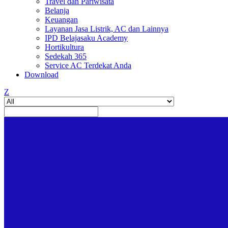
Travel dan Pariwisata
Belanja
Keuangan
Layanan Jasa Listrik, AC dan Lainnya
IPD Belajasaku Academy
Hortikultura
Sedekah 365
Service AC Terdekat Anda
Download
Z