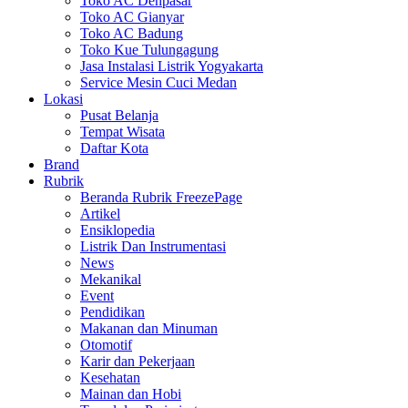
Toko AC Denpasar
Toko AC Gianyar
Toko AC Badung
Toko Kue Tulungagung
Jasa Instalasi Listrik Yogyakarta
Service Mesin Cuci Medan
Lokasi
Pusat Belanja
Tempat Wisata
Daftar Kota
Brand
Rubrik
Beranda Rubrik FreezePage
Artikel
Ensiklopedia
Listrik Dan Instrumentasi
News
Mekanikal
Event
Pendidikan
Makanan dan Minuman
Otomotif
Karir dan Pekerjaan
Kesehatan
Mainan dan Hobi