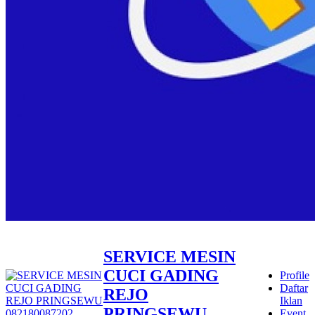
SERVICE MESIN
CUCI GADING
Profile
Daftar
REJO
Iklan
PRINGSEWU
Event