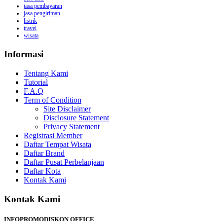
jasa pembayaran
jasa pengiriman
listrik
travel
wisata
Informasi
Tentang Kami
Tutorial
F.A.Q
Term of Condition
Site Disclaimer
Disclosure Statement
Privacy Statement
Registrasi Member
Daftar Tempat Wisata
Daftar Brand
Daftar Pusat Perbelanjaan
Daftar Kota
Kontak Kami
Kontak Kami
INFOPROMODISKON OFFICE