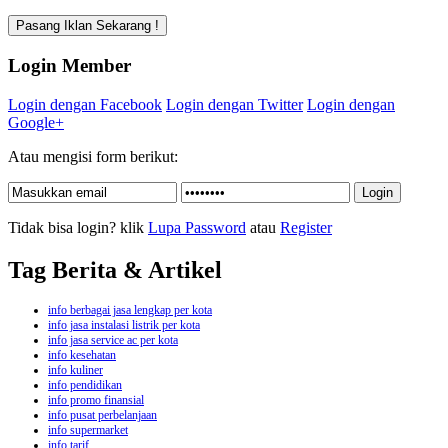
Login Member
Login dengan Facebook
Login dengan Twitter
Login dengan
Google+
Atau mengisi form berikut:
Tidak bisa login? klik
Lupa Password
atau
Register
Tag Berita & Artikel
info berbagai jasa lengkap per kota
info jasa instalasi listrik per kota
info jasa service ac per kota
info kesehatan
info kuliner
info pendidikan
info promo finansial
info pusat perbelanjaan
info supermarket
info tarif