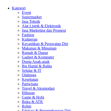
Kategori
Event
Supermarket
Jasa Teknik
Alat Listrik & Elektronik
Jasa Marketing dan Promosi
Fashion
Kulineran
Kecantikan & Perawatan Diri
Makanan & Minuman
Rumah & Dapur
Gadget & Komputer
Dunia Anak-anak
Ibu Hamil & Balita
Selular & IT
Olahraga
Kesehatan
Pariwisata
Travel & Akomodasi
Hiburan
Game & Hobi
Buku & ATK
Religi
Edukasi & Pengembangan Diri