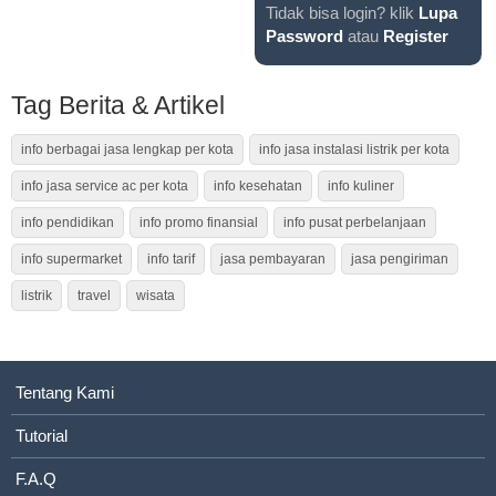
Tidak bisa login? klik
Lupa
Password
atau
Register
Tag Berita & Artikel
info berbagai jasa lengkap per kota
info jasa instalasi listrik per kota
info jasa service ac per kota
info kesehatan
info kuliner
info pendidikan
info promo finansial
info pusat perbelanjaan
info supermarket
info tarif
jasa pembayaran
jasa pengiriman
listrik
travel
wisata
Tentang Kami
Tutorial
F.A.Q