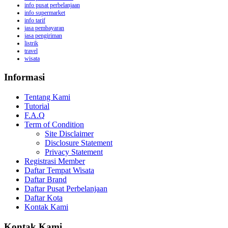
info pusat perbelanjaan
info supermarket
info tarif
jasa pembayaran
jasa pengiriman
listrik
travel
wisata
Informasi
Tentang Kami
Tutorial
F.A.Q
Term of Condition
Site Disclaimer
Disclosure Statement
Privacy Statement
Registrasi Member
Daftar Tempat Wisata
Daftar Brand
Daftar Pusat Perbelanjaan
Daftar Kota
Kontak Kami
Kontak Kami