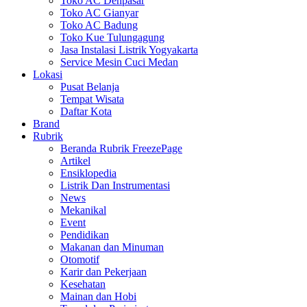
Toko AC Denpasar
Toko AC Gianyar
Toko AC Badung
Toko Kue Tulungagung
Jasa Instalasi Listrik Yogyakarta
Service Mesin Cuci Medan
Lokasi
Pusat Belanja
Tempat Wisata
Daftar Kota
Brand
Rubrik
Beranda Rubrik FreezePage
Artikel
Ensiklopedia
Listrik Dan Instrumentasi
News
Mekanikal
Event
Pendidikan
Makanan dan Minuman
Otomotif
Karir dan Pekerjaan
Kesehatan
Mainan dan Hobi