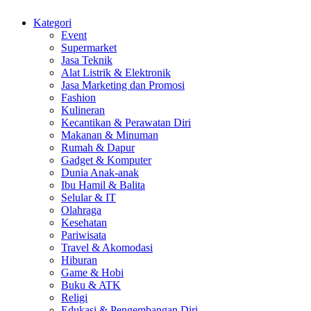
Kategori
Event
Supermarket
Jasa Teknik
Alat Listrik & Elektronik
Jasa Marketing dan Promosi
Fashion
Kulineran
Kecantikan & Perawatan Diri
Makanan & Minuman
Rumah & Dapur
Gadget & Komputer
Dunia Anak-anak
Ibu Hamil & Balita
Selular & IT
Olahraga
Kesehatan
Pariwisata
Travel & Akomodasi
Hiburan
Game & Hobi
Buku & ATK
Religi
Edukasi & Pengembangan Diri