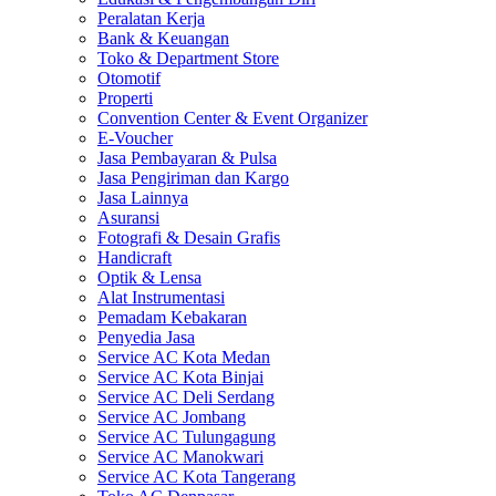
Peralatan Kerja
Bank & Keuangan
Toko & Department Store
Otomotif
Properti
Convention Center & Event Organizer
E-Voucher
Jasa Pembayaran & Pulsa
Jasa Pengiriman dan Kargo
Jasa Lainnya
Asuransi
Fotografi & Desain Grafis
Handicraft
Optik & Lensa
Alat Instrumentasi
Pemadam Kebakaran
Penyedia Jasa
Service AC Kota Medan
Service AC Kota Binjai
Service AC Deli Serdang
Service AC Jombang
Service AC Tulungagung
Service AC Manokwari
Service AC Kota Tangerang