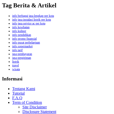
Tag Berita & Artikel
info berbagai jasa lengkap per kota
info jasa instalasi listrik per kota
info jasa service ac per kota
info kesehatan
info kuliner
info pendidikan
info promo finansial
info pusat perbelanjaan
info supermarket
info tarif
jasa pembayaran
jasa pengiriman
listrik
travel
wisata
Informasi
Tentang Kami
Tutorial
F.A.Q
Term of Condition
Site Disclaimer
Disclosure Statement