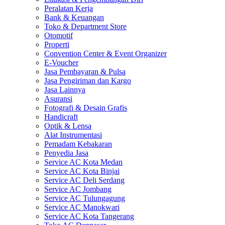
Peralatan Kerja
Bank & Keuangan
Toko & Department Store
Otomotif
Properti
Convention Center & Event Organizer
E-Voucher
Jasa Pembayaran & Pulsa
Jasa Pengiriman dan Kargo
Jasa Lainnya
Asuransi
Fotografi & Desain Grafis
Handicraft
Optik & Lensa
Alat Instrumentasi
Pemadam Kebakaran
Penyedia Jasa
Service AC Kota Medan
Service AC Kota Binjai
Service AC Deli Serdang
Service AC Jombang
Service AC Tulungagung
Service AC Manokwari
Service AC Kota Tangerang