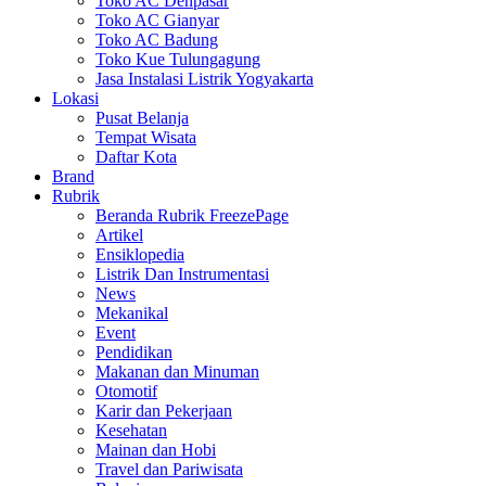
Toko AC Denpasar
Toko AC Gianyar
Toko AC Badung
Toko Kue Tulungagung
Jasa Instalasi Listrik Yogyakarta
Lokasi
Pusat Belanja
Tempat Wisata
Daftar Kota
Brand
Rubrik
Beranda Rubrik FreezePage
Artikel
Ensiklopedia
Listrik Dan Instrumentasi
News
Mekanikal
Event
Pendidikan
Makanan dan Minuman
Otomotif
Karir dan Pekerjaan
Kesehatan
Mainan dan Hobi
Travel dan Pariwisata