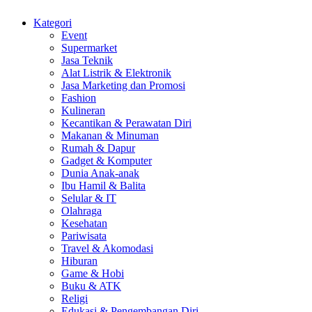
Kategori
Event
Supermarket
Jasa Teknik
Alat Listrik & Elektronik
Jasa Marketing dan Promosi
Fashion
Kulineran
Kecantikan & Perawatan Diri
Makanan & Minuman
Rumah & Dapur
Gadget & Komputer
Dunia Anak-anak
Ibu Hamil & Balita
Selular & IT
Olahraga
Kesehatan
Pariwisata
Travel & Akomodasi
Hiburan
Game & Hobi
Buku & ATK
Religi
Edukasi & Pengembangan Diri