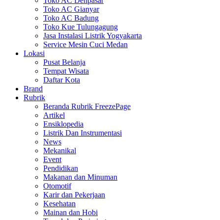
Toko AC Denpasar
Toko AC Gianyar
Toko AC Badung
Toko Kue Tulungagung
Jasa Instalasi Listrik Yogyakarta
Service Mesin Cuci Medan
Lokasi
Pusat Belanja
Tempat Wisata
Daftar Kota
Brand
Rubrik
Beranda Rubrik FreezePage
Artikel
Ensiklopedia
Listrik Dan Instrumentasi
News
Mekanikal
Event
Pendidikan
Makanan dan Minuman
Otomotif
Karir dan Pekerjaan
Kesehatan
Mainan dan Hobi