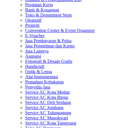
Peralatan Kerja
Bank & Keuangan
Toko & Department Store
Otomotif
Properti
Convention Center & Event Organizer
E-Voucher
Jasa Pembayaran & Pulsa
Jasa Pengiriman dan Kargo
Jasa Lainnya
Asuransi
Fotografi & Desain Grafis
Handicraft
Optik & Lensa
Alat Instrumentasi
Pemadam Kebakaran
Penyedia Jasa
Service AC Kota Medan
Service AC Kota Binjai
Service AC Deli Serdang
Service AC Jombang
Service AC Tulungagung
Service AC Manokwari
Service AC Kota Tangerang