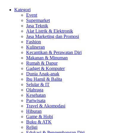
Kategori
Event
Supermarket
Jasa Teknik
Alat Listrik & Elektronik
Jasa Marketing dan Promosi
Fashion
Kulineran
Kecantikan & Perawatan Diri
Makanan & Minuman
Rumah & Dapur
Gadget & Komputer
Dunia Anak-anak
Ibu Hamil & Balita
Selular & IT
Olahraga
Kesehatan
Pariwisata
Travel & Akomodasi
Hiburan
Game & Hobi
Buku & ATK
Religi
Edukasi & Pengembangan Diri