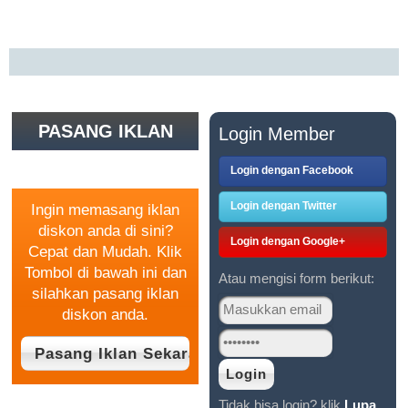
PASANG IKLAN
Login Member
GRATIS
Login dengan Facebook
Login dengan Twitter
Ingin memasang iklan
diskon anda di sini?
Login dengan Google+
Cepat dan Mudah. Klik
Tombol di bawah ini dan
Atau mengisi form berikut:
silahkan pasang iklan
diskon anda.
Tidak bisa login? klik
Lupa