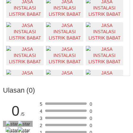
Ulasan (0)
5
0
0
4
0
/5
3
0
2
0
Belum ada
1
0