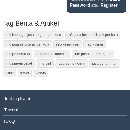
Password
atau
Register
Tag Berita & Artikel
info berbagai jasa lengkap per kota
info jasa instalasi listrik per kota
info jasa service ac per kota
info kesehatan
info kuliner
info pendidikan
info promo finansial
info pusat perbelanjaan
info supermarket
info tarif
jasa pembayaran
jasa pengiriman
listrik
travel
wisata
Tentang Kami
Tutorial
F.A.Q