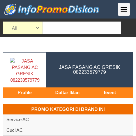
JASA PASANG AC GRESIK
082233579779
Profile
Daftar Iklan
Event
PROMO KATEGORI DI BRAND INI
Service AC
Cuci AC