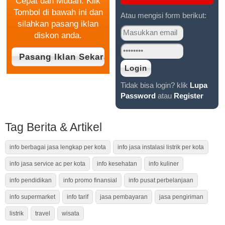
Cepat dan Mudah. Klik
Tombol di bawah ini dan
Atau mengisi form berikut:
silahkan pasang iklan
diskon anda.
Tidak bisa login? klik
Lupa
Password
atau
Register
Tag Berita & Artikel
info berbagai jasa lengkap per kota
info jasa instalasi listrik per kota
info jasa service ac per kota
info kesehatan
info kuliner
info pendidikan
info promo finansial
info pusat perbelanjaan
info supermarket
info tarif
jasa pembayaran
jasa pengiriman
listrik
travel
wisata