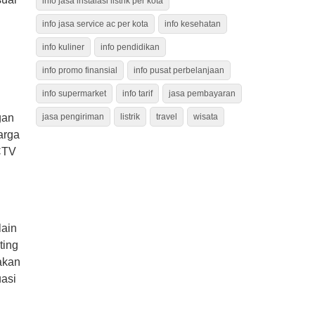
info jasa instalasi listrik per kota
info jasa service ac per kota
info kesehatan
info kuliner
info pendidikan
info promo finansial
info pusat perbelanjaan
.
info supermarket
info tarif
jasa pembayaran
jasa pengiriman
listrik
travel
wisata
gan
arga
CTV
lain
ting
 akan
uasi