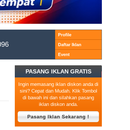
Profile
096
Daftar Iklan
Event
PASANG IKLAN GRATIS
Ingin memasang iklan diskon anda di
sini? Cepat dan Mudah. Klik Tombol
di bawah ini dan silahkan pasang
iklan diskon anda.