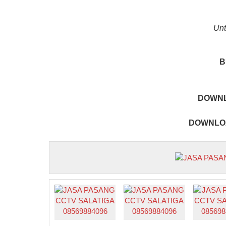
Unt
B
DOWNL
DOWNLOA