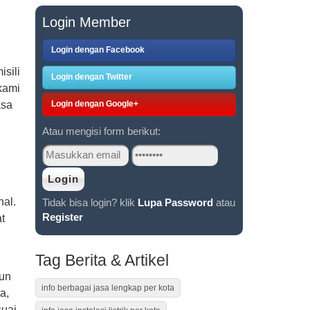
Login Member
Login dengan Facebook
sili
Login dengan Twitter
kami
Login dengan Google+
asa
Atau mengisi form berikut:
al.
Tidak bisa login? klik
Lupa Password
atau
Register
t
Tag Berita & Artikel
pun
info berbagai jasa lengkap per kota
a,
suai