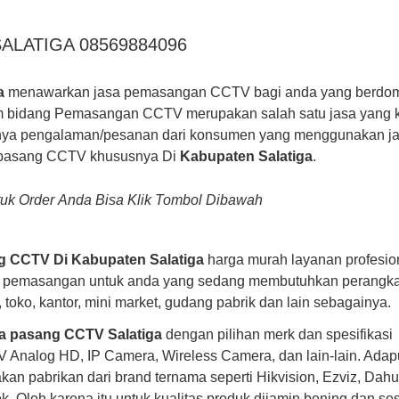
ALATIGA 08569884096
a
menawarkan jasa pemasangan CCTV bagi anda yang berdomi
m bidang Pemasangan CCTV merupakan salah satu jasa yang 
ya pengalaman/pesanan dari konsumen yang menggunakan j
 pasang CCTV khususnya Di
Kabupaten Salatiga
.
uk Order Anda Bisa Klik Tombol Dibawah
g CCTV Di Kabupaten Salatiga
harga murah layanan profesion
s pemasangan untuk anda yang sedang membutuhkan perangka
oko, kantor, mini market, gudang pabrik dan lain sebagainya.
a pasang CCTV Salatiga
dengan pilihan merk dan spesifikasi
V Analog HD, IP Camera, Wireless Camera, dan lain-lain. Ada
an pabrikan dari brand ternama seperti Hikvision, Ezviz, Dahu
. Oleh karena itu untuk kualitas produk dijamin bening dan se