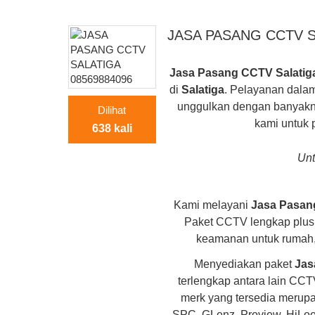
JASA PASANG CCTV S
Jasa Pasang CCTV Salatig
di
Salatiga
. Pelayanan dala
unggulkan dengan banyakn
Dilihat
kami untuk
638 kali
Unt
Kami melayani
Jasa Pasan
Paket CCTV lengkap plu
keamanan untuk rumah, t
Menyediakan paket
J
as
terlengkap antara lain CCT
merk yang tersedia merupak
SPC, GLenz, Proview, HiLook