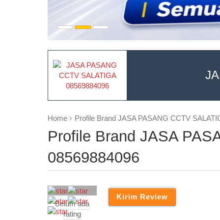
JA
Home
Profile Brand JASA PASANG CCTV SALATI
Profile Brand JASA P
08569884096
Belum ada
rating