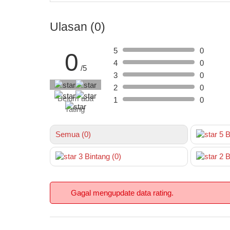
Ulasan (0)
5
0
0
4
0
/5
3
0
2
0
Belum ada
1
0
rating
Semua (0)
5
B
3
Bintang
(0)
2
B
Gagal mengupdate data rating.