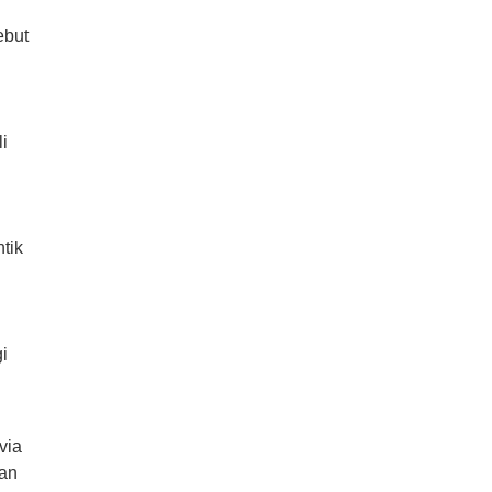
ebut
i
tik
i
via
gan