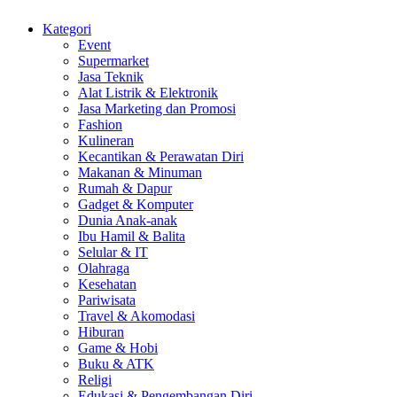
Kategori
Event
Supermarket
Jasa Teknik
Alat Listrik & Elektronik
Jasa Marketing dan Promosi
Fashion
Kulineran
Kecantikan & Perawatan Diri
Makanan & Minuman
Rumah & Dapur
Gadget & Komputer
Dunia Anak-anak
Ibu Hamil & Balita
Selular & IT
Olahraga
Kesehatan
Pariwisata
Travel & Akomodasi
Hiburan
Game & Hobi
Buku & ATK
Religi
Edukasi & Pengembangan Diri