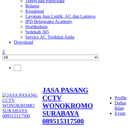
Travel dan Pariwisata
Belanja
Keuangan
Layanan Jasa Listrik, AC dan Lainnya
IPD Belajasaku Academy
Hortikultura
Sedekah 365
Service AC Terdekat Anda
Download
Z
JASA PASANG
CCTV
Profile
Daftar
WONOKROMO
Iklan
SURABAYA
Event
089515317500