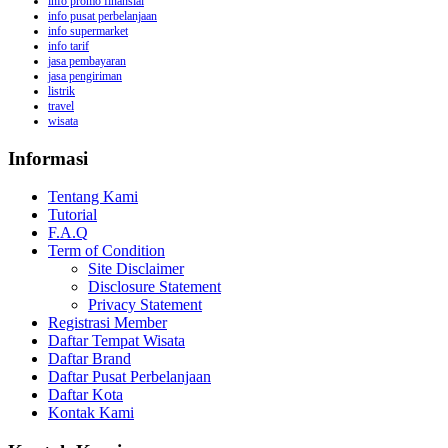
info promo finansial
info pusat perbelanjaan
info supermarket
info tarif
jasa pembayaran
jasa pengiriman
listrik
travel
wisata
Informasi
Tentang Kami
Tutorial
F.A.Q
Term of Condition
Site Disclaimer
Disclosure Statement
Privacy Statement
Registrasi Member
Daftar Tempat Wisata
Daftar Brand
Daftar Pusat Perbelanjaan
Daftar Kota
Kontak Kami