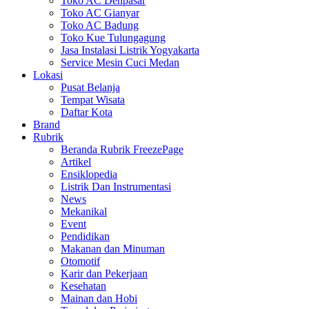
Toko AC Denpasar
Toko AC Gianyar
Toko AC Badung
Toko Kue Tulungagung
Jasa Instalasi Listrik Yogyakarta
Service Mesin Cuci Medan
Lokasi
Pusat Belanja
Tempat Wisata
Daftar Kota
Brand
Rubrik
Beranda Rubrik FreezePage
Artikel
Ensiklopedia
Listrik Dan Instrumentasi
News
Mekanikal
Event
Pendidikan
Makanan dan Minuman
Otomotif
Karir dan Pekerjaan
Kesehatan
Mainan dan Hobi