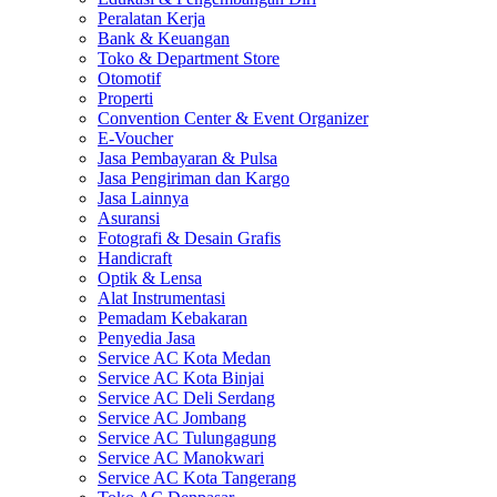
Peralatan Kerja
Bank & Keuangan
Toko & Department Store
Otomotif
Properti
Convention Center & Event Organizer
E-Voucher
Jasa Pembayaran & Pulsa
Jasa Pengiriman dan Kargo
Jasa Lainnya
Asuransi
Fotografi & Desain Grafis
Handicraft
Optik & Lensa
Alat Instrumentasi
Pemadam Kebakaran
Penyedia Jasa
Service AC Kota Medan
Service AC Kota Binjai
Service AC Deli Serdang
Service AC Jombang
Service AC Tulungagung
Service AC Manokwari
Service AC Kota Tangerang