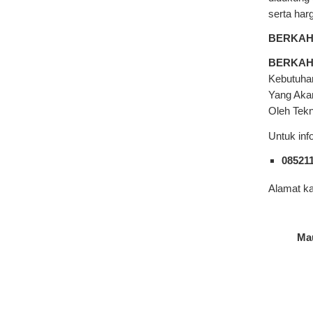
serta har
BERKAH
BERKAH
Kebutuha
Yang Akan
Oleh Tekn
Untuk inf
08521
Alamat ka
Mau