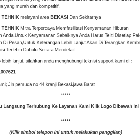
ga yang murah dan kompetitif.
 TEHNIK
melayani area
BEKASI
Dan Sekitarnya
 TEHNIK
Mitra Terpercaya Memfasilitasi Kenyamanan Hiburan
n Anda.Untuk Kenyamanan Sebaiknya Anda Harus Teliti Disetiap Pak
 Di Pesan,Untuk Keterangan Lebih Lanjut Akan Di Terangkan Kemba
isi Terlebih Dahulu Secara Mendetail.
o lebih lanjut, silahkan anda menghubungi teknisi support kami di :
1007621
mi; Jln pemuda no 44.kranji Bekasi.jawa Barat
*****
 Langsung Terhubung Ke Layanan Kami Klik Logo Dibawah ini
*****
(Klik simbol telepon ini untuk melakukan panggilan)