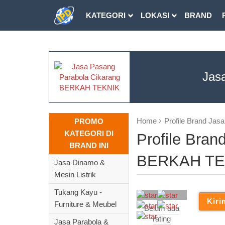
KATEGORI
LOKASI
BRAND
DOWNLOAD
Jas
Home
Profile Brand Ja
PROMO
KATEGORI DI
Profile Bra
BRAND INI
BERKAH TE
Jasa Dinamo &
Mesin Listrik
Tukang Kayu -
Furniture & Meubel
Belum ada
rating
Jasa Parabola &