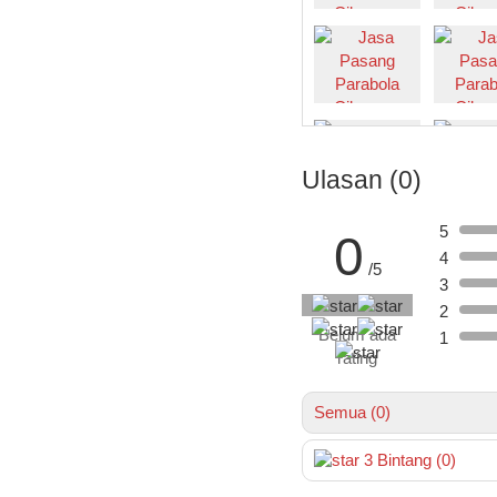
Ulasan (0)
5
0
4
/5
3
2
Belum ada
1
rating
Semua (0)
3
Bintang
(0)