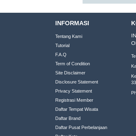
INFORMASI
K
I
Tentang Kami
O
Tutorial
F.A.Q
Te
Term of Condition
Ka
Site Disclaimer
Ke
Disclosure Statement
33
Privacy Statement
Ph
Registrasi Member
Daftar Tempat Wisata
Daftar Brand
Daftar Pusat Perbelanjaan