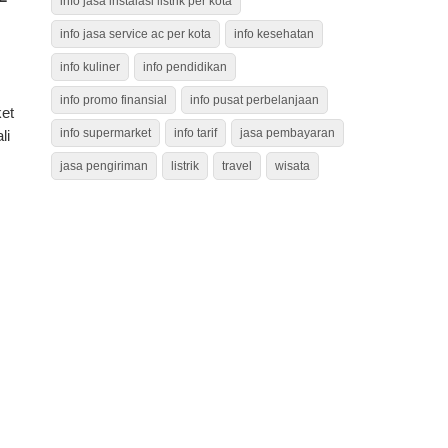
info jasa instalasi listrik per kota
info jasa service ac per kota
info kesehatan
info kuliner
info pendidikan
info promo finansial
info pusat perbelanjaan
et
info supermarket
info tarif
jasa pembayaran
li
jasa pengiriman
listrik
travel
wisata