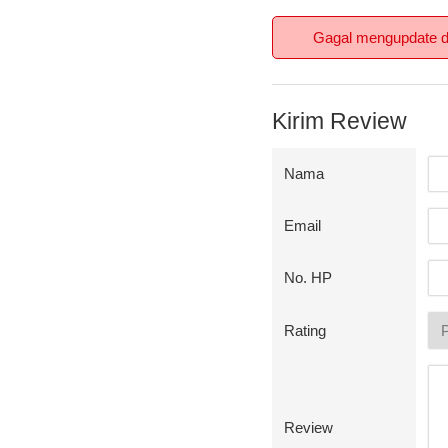
Gagal mengupdate da
Kirim Review
Nama
Email
No. HP
Rating
Review