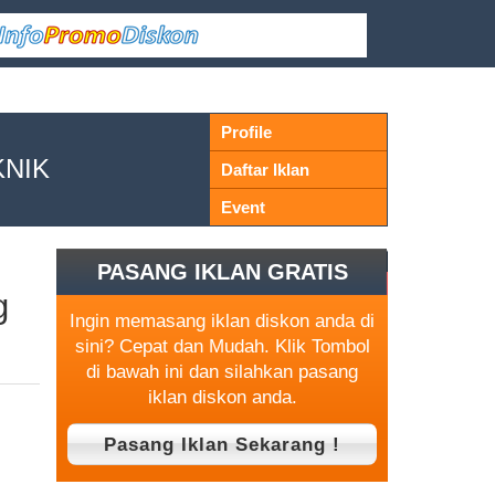
Profile
KNIK
Daftar Iklan
Event
PASANG IKLAN GRATIS
g
Ingin memasang iklan diskon anda di
sini? Cepat dan Mudah. Klik Tombol
di bawah ini dan silahkan pasang
iklan diskon anda.