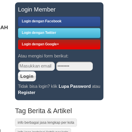
Login Member
Login dengan Facebook
KAH
Login dengan Twitter
Login dengan Google+
Atau mengisi form berikut:
Tidak bisa login? klik
Lupa Password
atau
Register
Tag Berita & Artikel
info berbagai jasa lengkap per kota
L