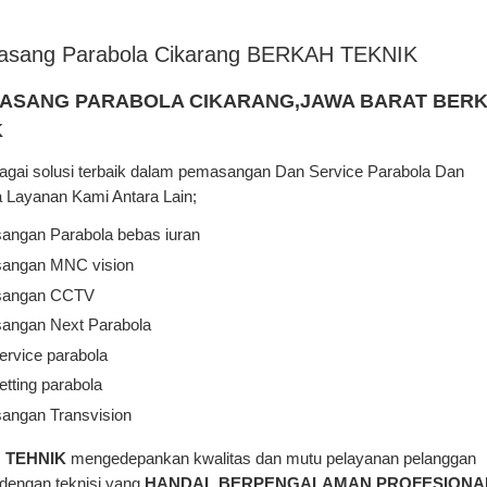
asang Parabola Cikarang BERKAH TEKNIK
PASANG PARABOLA CIKARANG,JAWA BARAT BER
K
agai solusi terbaik dalam pemasangan Dan Service Parabola Dan
 Layanan Kami Antara Lain;
angan Parabola bebas iuran
angan MNC vision
sangan CCTV
angan Next Parabola
ervice parabola
etting parabola
angan Transvision
 TEHNIK
mengedepankan kwalitas dan mutu pelayanan pelanggan
dengan teknisi yang
HANDAL,BERPENGALAMAN,PROFESIONA