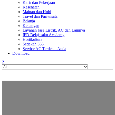
Karir dan Pekerjaan
Kesehatan
Mainan dan Hobi
Travel dan Pariwisata
Belanja
Keuangan
Layanan Jasa Listrik, AC dan Lainnya
IPD Belajasaku Academy
Hortikultura
Sedekah 365
Service AC Terdekat Anda
Download
Z