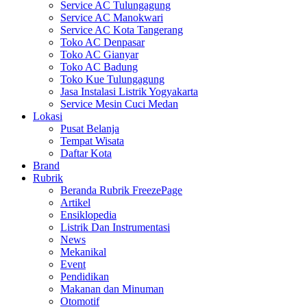
Service AC Tulungagung
Service AC Manokwari
Service AC Kota Tangerang
Toko AC Denpasar
Toko AC Gianyar
Toko AC Badung
Toko Kue Tulungagung
Jasa Instalasi Listrik Yogyakarta
Service Mesin Cuci Medan
Lokasi
Pusat Belanja
Tempat Wisata
Daftar Kota
Brand
Rubrik
Beranda Rubrik FreezePage
Artikel
Ensiklopedia
Listrik Dan Instrumentasi
News
Mekanikal
Event
Pendidikan
Makanan dan Minuman
Otomotif