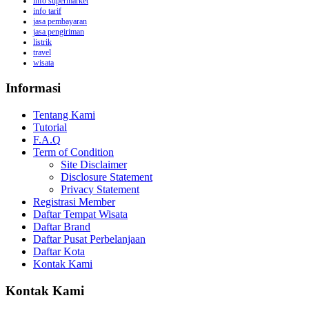
info supermarket
info tarif
jasa pembayaran
jasa pengiriman
listrik
travel
wisata
Informasi
Tentang Kami
Tutorial
F.A.Q
Term of Condition
Site Disclaimer
Disclosure Statement
Privacy Statement
Registrasi Member
Daftar Tempat Wisata
Daftar Brand
Daftar Pusat Perbelanjaan
Daftar Kota
Kontak Kami
Kontak Kami