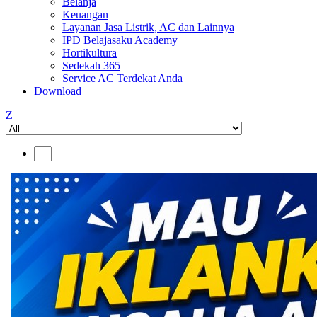
Belanja
Keuangan
Layanan Jasa Listrik, AC dan Lainnya
IPD Belajasaku Academy
Hortikultura
Sedekah 365
Service AC Terdekat Anda
Download
Z