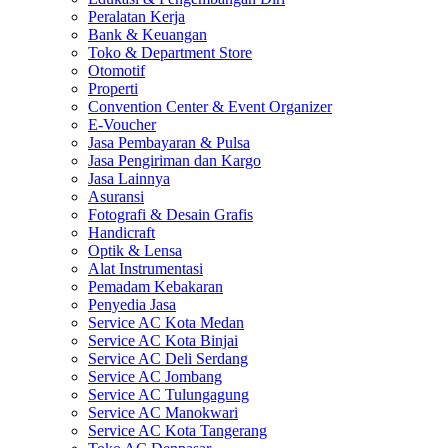
Peralatan Kerja
Bank & Keuangan
Toko & Department Store
Otomotif
Properti
Convention Center & Event Organizer
E-Voucher
Jasa Pembayaran & Pulsa
Jasa Pengiriman dan Kargo
Jasa Lainnya
Asuransi
Fotografi & Desain Grafis
Handicraft
Optik & Lensa
Alat Instrumentasi
Pemadam Kebakaran
Penyedia Jasa
Service AC Kota Medan
Service AC Kota Binjai
Service AC Deli Serdang
Service AC Jombang
Service AC Tulungagung
Service AC Manokwari
Service AC Kota Tangerang