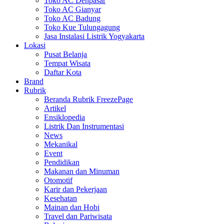
Toko AC Denpasar
Toko AC Gianyar
Toko AC Badung
Toko Kue Tulungagung
Jasa Instalasi Listrik Yogyakarta
Lokasi
Pusat Belanja
Tempat Wisata
Daftar Kota
Brand
Rubrik
Beranda Rubrik FreezePage
Artikel
Ensiklopedia
Listrik Dan Instrumentasi
News
Mekanikal
Event
Pendidikan
Makanan dan Minuman
Otomotif
Karir dan Pekerjaan
Kesehatan
Mainan dan Hobi
Travel dan Pariwisata