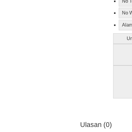
No T
No W
Alam
Un
Ulasan (0)