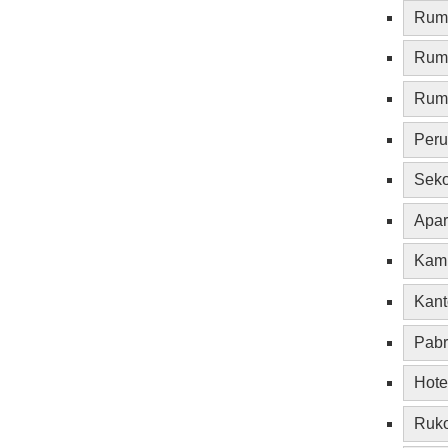
Ruma
Rum
Ruma
Per
Sek
Apa
Kam
Kant
Pabr
Hote
Ruk