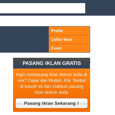
Profile
Daftar Iklan
Event
PASANG IKLAN GRATIS
Ingin memasang iklan diskon anda di
sini? Cepat dan Mudah. Klik Tombol
di bawah ini dan silahkan pasang
iklan diskon anda.