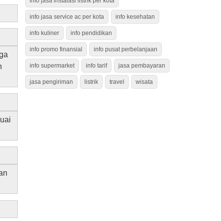
info jasa instalasi listrik per kota
info jasa service ac per kota
info kesehatan
info kuliner
info pendidikan
info promo finansial
info pusat perbelanjaan
ga
n
info supermarket
info tarif
jasa pembayaran
jasa pengiriman
listrik
travel
wisata
uai
an