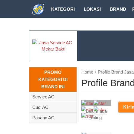
KATEGORI
LOKASI
BRAND
DOWNLOAD
Home
Profile Brand Jas
PROMO
KATEGORI DI
Profile Bran
BRAND INI
Service AC
Cuci AC
Belum ada
rating
Pasang AC