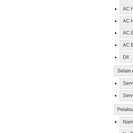
AC H
AC H
AC B
AC B
Dll
Selain
Serv
Serv
Pelaks
Nama