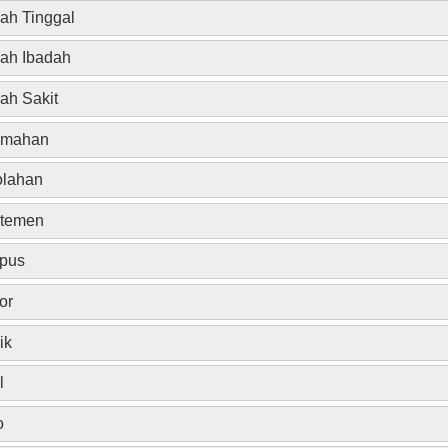
h Tinggal
ah Ibadah
h Sakit
umahan
olahan
rtemen
pus
or
ik
l
o