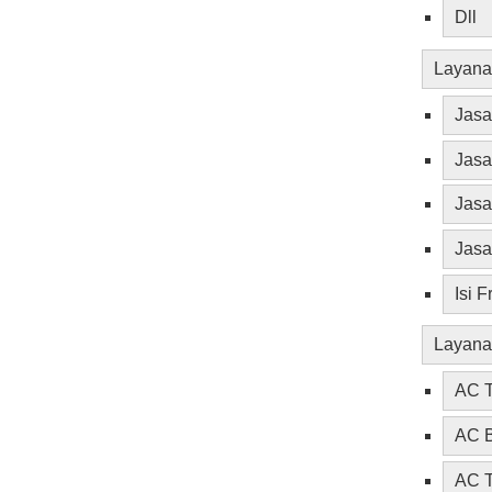
Dll
Layana
Jas
Jas
Jasa
Jasa
Isi 
Layana
AC T
AC B
AC T