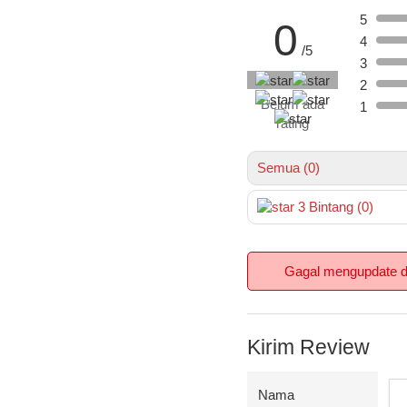
5
0
4
/5
3
2
Belum ada
1
rating
Semua (0)
3
Bintang
(0)
Gagal mengupdate da
Kirim Review
Nama