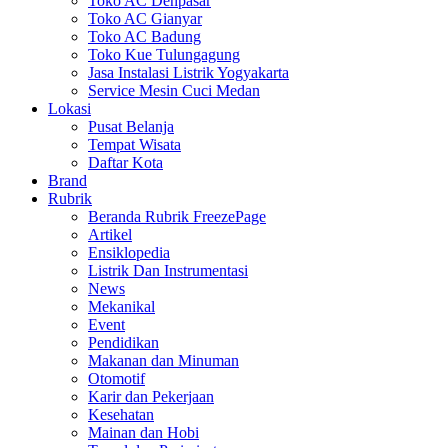
Toko AC Denpasar
Toko AC Gianyar
Toko AC Badung
Toko Kue Tulungagung
Jasa Instalasi Listrik Yogyakarta
Service Mesin Cuci Medan
Lokasi
Pusat Belanja
Tempat Wisata
Daftar Kota
Brand
Rubrik
Beranda Rubrik FreezePage
Artikel
Ensiklopedia
Listrik Dan Instrumentasi
News
Mekanikal
Event
Pendidikan
Makanan dan Minuman
Otomotif
Karir dan Pekerjaan
Kesehatan
Mainan dan Hobi