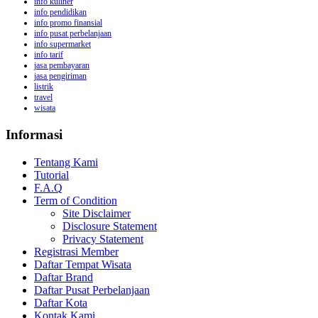
info kuliner
info pendidikan
info promo finansial
info pusat perbelanjaan
info supermarket
info tarif
jasa pembayaran
jasa pengiriman
listrik
travel
wisata
Informasi
Tentang Kami
Tutorial
F.A.Q
Term of Condition
Site Disclaimer
Disclosure Statement
Privacy Statement
Registrasi Member
Daftar Tempat Wisata
Daftar Brand
Daftar Pusat Perbelanjaan
Daftar Kota
Kontak Kami