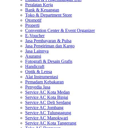
Peralatan Kerja
Bank & Keuangan
Toko & Department Store
Otomotif
Properti
Convention Center & Event Organizer
E-Voucher
Jasa Pembayaran & Pulsa
Jasa Pengiriman dan Kargo
Jasa Lainnya
Asuransi
Fotografi & Desain Grafis
Handicraft
Optik & Lensa
Alat Instrumentasi
Pemadam Kebakaran
Penyedia Jasa
Service AC Kota Medan
Service AC Kota Binjai
Service AC Deli Serdang
Service AC Jombang
Service AC Tulungagung
Service AC Manokwari
Service AC Kota Tangerang