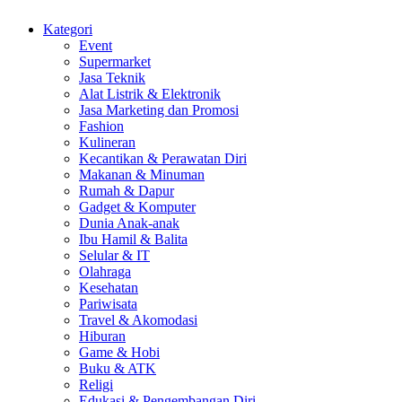
Kategori
Event
Supermarket
Jasa Teknik
Alat Listrik & Elektronik
Jasa Marketing dan Promosi
Fashion
Kulineran
Kecantikan & Perawatan Diri
Makanan & Minuman
Rumah & Dapur
Gadget & Komputer
Dunia Anak-anak
Ibu Hamil & Balita
Selular & IT
Olahraga
Kesehatan
Pariwisata
Travel & Akomodasi
Hiburan
Game & Hobi
Buku & ATK
Religi
Edukasi & Pengembangan Diri