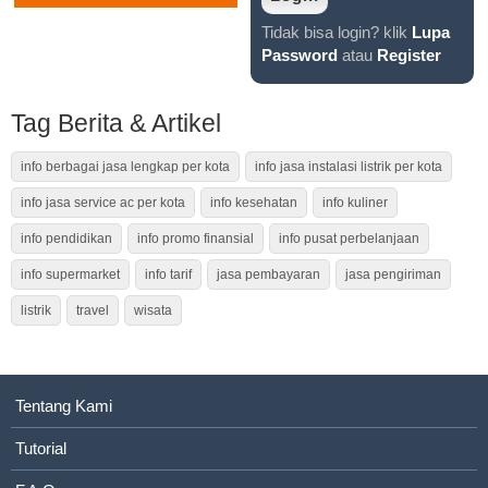
Tidak bisa login? klik
Lupa
Password
atau
Register
Tag Berita & Artikel
info berbagai jasa lengkap per kota
info jasa instalasi listrik per kota
info jasa service ac per kota
info kesehatan
info kuliner
info pendidikan
info promo finansial
info pusat perbelanjaan
info supermarket
info tarif
jasa pembayaran
jasa pengiriman
listrik
travel
wisata
Tentang Kami
Tutorial