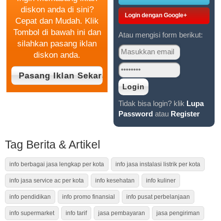
diskon anda di sini?
Login dengan Google+
Cepat dan Mudah. Klik
Tombol di bawah ini dan
Atau mengisi form berikut:
silahkan pasang iklan
diskon anda.
Tidak bisa login? klik
Lupa
Password
atau
Register
Tag Berita & Artikel
info berbagai jasa lengkap per kota
info jasa instalasi listrik per kota
info jasa service ac per kota
info kesehatan
info kuliner
info pendidikan
info promo finansial
info pusat perbelanjaan
info supermarket
info tarif
jasa pembayaran
jasa pengiriman