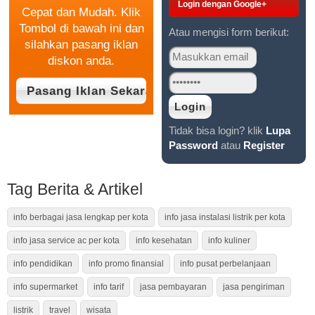
Login dengan Google+
Cepat dan Mudah. Klik
Tombol di bawah ini dan
Atau mengisi form berikut:
silahkan pasang iklan
diskon anda.
Tidak bisa login? klik
Lupa
Password
atau
Register
Tag Berita & Artikel
info berbagai jasa lengkap per kota
info jasa instalasi listrik per kota
info jasa service ac per kota
info kesehatan
info kuliner
info pendidikan
info promo finansial
info pusat perbelanjaan
info supermarket
info tarif
jasa pembayaran
jasa pengiriman
listrik
travel
wisata