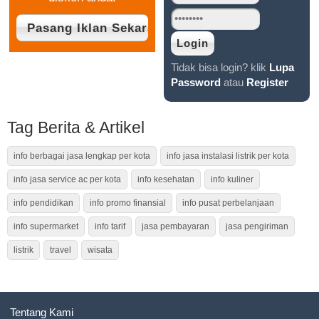
Tidak bisa login? klik
Lupa
Password
atau
Register
Tag Berita & Artikel
info berbagai jasa lengkap per kota
info jasa instalasi listrik per kota
info jasa service ac per kota
info kesehatan
info kuliner
info pendidikan
info promo finansial
info pusat perbelanjaan
info supermarket
info tarif
jasa pembayaran
jasa pengiriman
listrik
travel
wisata
Tentang Kami