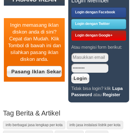
Login Member
GRATIS
Login dengan Facebook
Login dengan Twitter
Ingin memasang iklan
diskon anda di sini?
Login dengan Google+
Cepat dan Mudah. Klik
Tombol di bawah ini dan
Atau mengisi form berikut:
silahkan pasang iklan
diskon anda.
Tidak bisa login? klik
Lupa
Password
atau
Register
Tag Berita & Artikel
info berbagai jasa lengkap per kota
info jasa instalasi listrik per kota