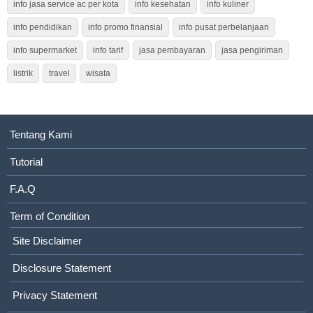
info jasa service ac per kota
info kesehatan
info kuliner
info pendidikan
info promo finansial
info pusat perbelanjaan
info supermarket
info tarif
jasa pembayaran
jasa pengiriman
listrik
travel
wisata
Tentang Kami
Tutorial
F.A.Q
Term of Condition
Site Disclaimer
Disclosure Statement
Privacy Statement