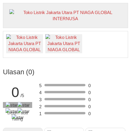
Ulasan (0)
5
0
0
4
0
/5
3
0
2
0
Belum ada
1
0
rating