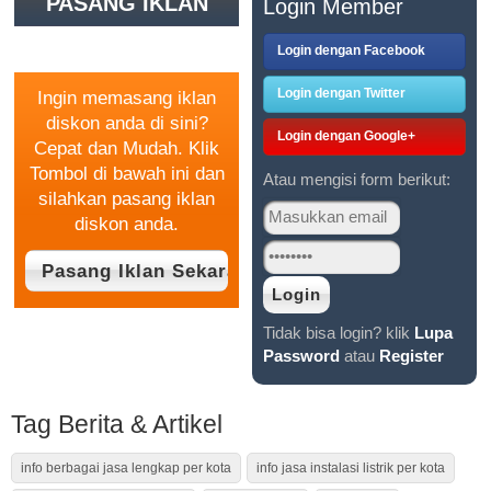
PASANG IKLAN
Login Member
GRATIS
Login dengan Facebook
Login dengan Twitter
Ingin memasang iklan
diskon anda di sini?
Login dengan Google+
Cepat dan Mudah. Klik
Tombol di bawah ini dan
Atau mengisi form berikut:
silahkan pasang iklan
diskon anda.
Tidak bisa login? klik
Lupa
Password
atau
Register
Tag Berita & Artikel
info berbagai jasa lengkap per kota
info jasa instalasi listrik per kota