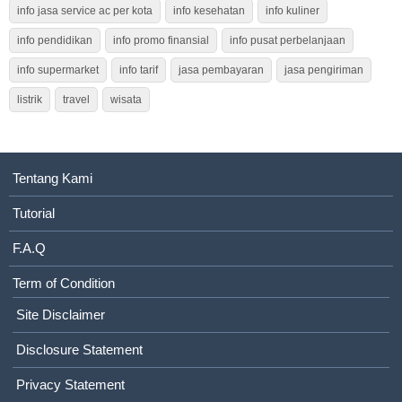
info jasa service ac per kota
info kesehatan
info kuliner
info pendidikan
info promo finansial
info pusat perbelanjaan
info supermarket
info tarif
jasa pembayaran
jasa pengiriman
listrik
travel
wisata
Tentang Kami
Tutorial
F.A.Q
Term of Condition
Site Disclaimer
Disclosure Statement
Privacy Statement