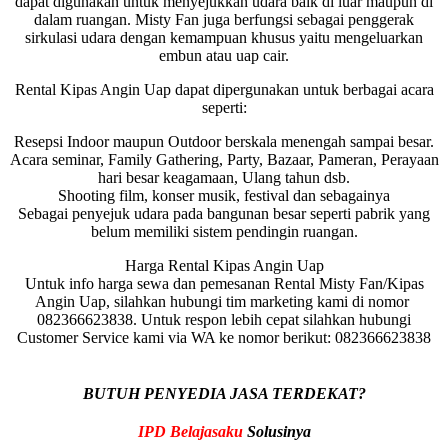
dapat digunakan untuk menyejukkan udara baik di luar maupun di
dalam ruangan. Misty Fan juga berfungsi sebagai penggerak
sirkulasi udara dengan kemampuan khusus yaitu mengeluarkan
embun atau uap cair.
Rental Kipas Angin Uap dapat dipergunakan untuk berbagai acara
seperti:
Resepsi Indoor maupun Outdoor berskala menengah sampai besar.
Acara seminar, Family Gathering, Party, Bazaar, Pameran, Perayaan
hari besar keagamaan, Ulang tahun dsb.
Shooting film, konser musik, festival dan sebagainya
Sebagai penyejuk udara pada bangunan besar seperti pabrik yang
belum memiliki sistem pendingin ruangan.
Harga Rental Kipas Angin Uap
Untuk info harga sewa dan pemesanan Rental Misty Fan/Kipas
Angin Uap, silahkan hubungi tim marketing kami di nomor
082366623838. Untuk respon lebih cepat silahkan hubungi
Customer Service kami via WA ke nomor berikut: 082366623838
BUTUH PENYEDIA JASA TERDEKAT?
IPD Belajasaku
Solusinya