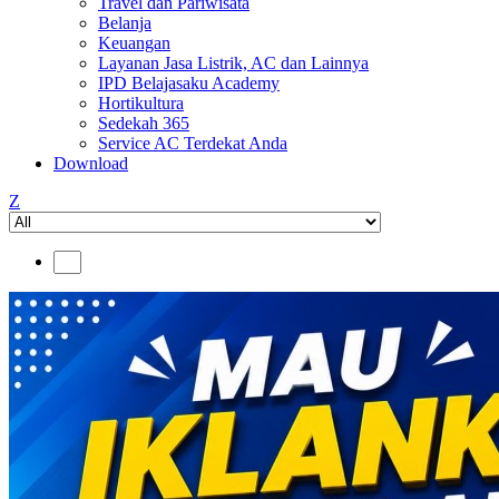
Travel dan Pariwisata
Belanja
Keuangan
Layanan Jasa Listrik, AC dan Lainnya
IPD Belajasaku Academy
Hortikultura
Sedekah 365
Service AC Terdekat Anda
Download
Z