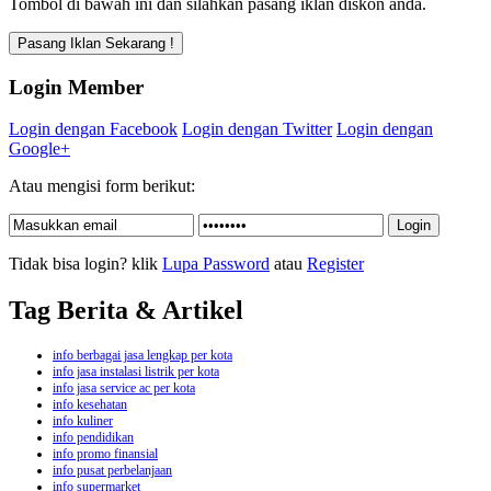
Tombol di bawah ini dan silahkan pasang iklan diskon anda.
Login Member
Login dengan Facebook
Login dengan Twitter
Login dengan
Google+
Atau mengisi form berikut:
Tidak bisa login? klik
Lupa Password
atau
Register
Tag Berita & Artikel
info berbagai jasa lengkap per kota
info jasa instalasi listrik per kota
info jasa service ac per kota
info kesehatan
info kuliner
info pendidikan
info promo finansial
info pusat perbelanjaan
info supermarket