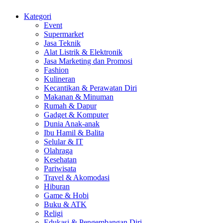
Kategori
Event
Supermarket
Jasa Teknik
Alat Listrik & Elektronik
Jasa Marketing dan Promosi
Fashion
Kulineran
Kecantikan & Perawatan Diri
Makanan & Minuman
Rumah & Dapur
Gadget & Komputer
Dunia Anak-anak
Ibu Hamil & Balita
Selular & IT
Olahraga
Kesehatan
Pariwisata
Travel & Akomodasi
Hiburan
Game & Hobi
Buku & ATK
Religi
Edukasi & Pengembangan Diri