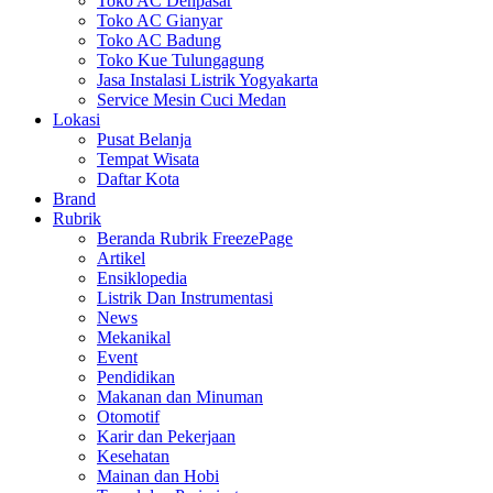
Toko AC Denpasar
Toko AC Gianyar
Toko AC Badung
Toko Kue Tulungagung
Jasa Instalasi Listrik Yogyakarta
Service Mesin Cuci Medan
Lokasi
Pusat Belanja
Tempat Wisata
Daftar Kota
Brand
Rubrik
Beranda Rubrik FreezePage
Artikel
Ensiklopedia
Listrik Dan Instrumentasi
News
Mekanikal
Event
Pendidikan
Makanan dan Minuman
Otomotif
Karir dan Pekerjaan
Kesehatan
Mainan dan Hobi