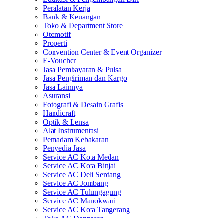
Peralatan Kerja
Bank & Keuangan
Toko & Department Store
Otomotif
Properti
Convention Center & Event Organizer
E-Voucher
Jasa Pembayaran & Pulsa
Jasa Pengiriman dan Kargo
Jasa Lainnya
Asuransi
Fotografi & Desain Grafis
Handicraft
Optik & Lensa
Alat Instrumentasi
Pemadam Kebakaran
Penyedia Jasa
Service AC Kota Medan
Service AC Kota Binjai
Service AC Deli Serdang
Service AC Jombang
Service AC Tulungagung
Service AC Manokwari
Service AC Kota Tangerang