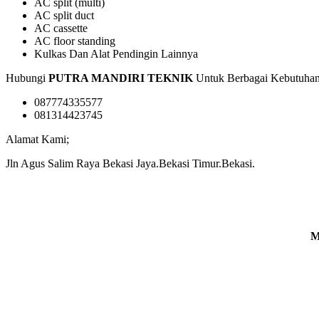
AC split (multi)
AC split duct
AC cassette
AC floor standing
Kulkas Dan Alat Pendingin Lainnya
Hubungi
PUTRA MANDIRI TEKNIK
Untuk Berbagai Kebutuha
087774335577
081314423745
Alamat Kami;
Jln Agus Salim Raya Bekasi Jaya.Bekasi Timur.Bekasi.
M