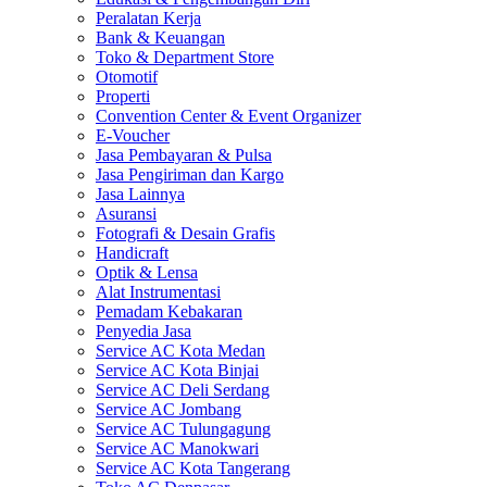
Peralatan Kerja
Bank & Keuangan
Toko & Department Store
Otomotif
Properti
Convention Center & Event Organizer
E-Voucher
Jasa Pembayaran & Pulsa
Jasa Pengiriman dan Kargo
Jasa Lainnya
Asuransi
Fotografi & Desain Grafis
Handicraft
Optik & Lensa
Alat Instrumentasi
Pemadam Kebakaran
Penyedia Jasa
Service AC Kota Medan
Service AC Kota Binjai
Service AC Deli Serdang
Service AC Jombang
Service AC Tulungagung
Service AC Manokwari
Service AC Kota Tangerang