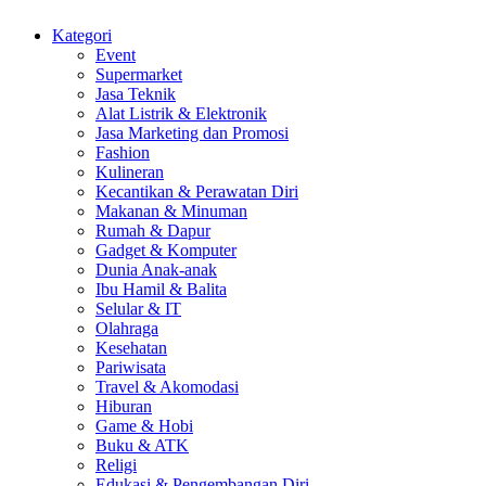
Kategori
Event
Supermarket
Jasa Teknik
Alat Listrik & Elektronik
Jasa Marketing dan Promosi
Fashion
Kulineran
Kecantikan & Perawatan Diri
Makanan & Minuman
Rumah & Dapur
Gadget & Komputer
Dunia Anak-anak
Ibu Hamil & Balita
Selular & IT
Olahraga
Kesehatan
Pariwisata
Travel & Akomodasi
Hiburan
Game & Hobi
Buku & ATK
Religi
Edukasi & Pengembangan Diri