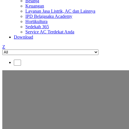
Belanja
Keuangan
Layanan Jasa Listrik, AC dan Lainnya
IPD Belajasaku Academy
Hortikultura
Sedekah 365
Service AC Terdekat Anda
Download
Z