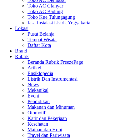
Toko AC Denpasar
Toko AC Gianyar
Toko AC Badung
Toko Kue Tulungagung
Jasa Instalasi Listrik Yogyakarta
Lokasi
Pusat Belanja
Tempat Wisata
Daftar Kota
Brand
Rubrik
Beranda Rubrik FreezePage
Artikel
Ensiklopedia
Listrik Dan Instrumentasi
News
Mekanikal
Event
Pendidikan
Makanan dan Minuman
Otomotif
Karir dan Pekerjaan
Kesehatan
Mainan dan Hobi
Travel dan Pariwisata