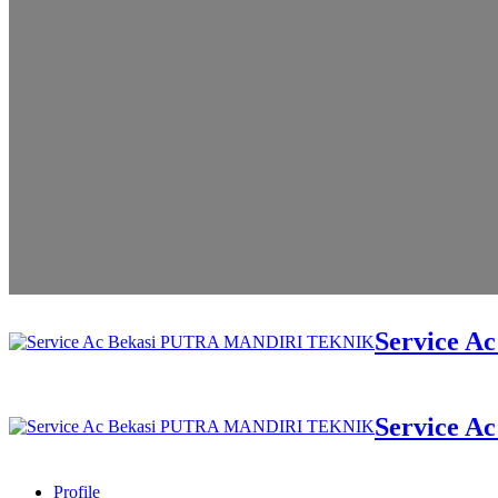
Service 
Service 
Profile