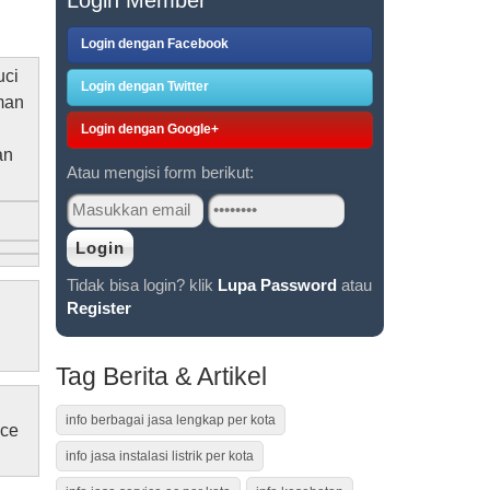
Login dengan Facebook
uci
Login dengan Twitter
man
n
Login dengan Google+
an
Atau mengisi form berikut:
Tidak bisa login? klik
Lupa Password
atau
Register
Tag Berita & Artikel
info berbagai jasa lengkap per kota
ice
info jasa instalasi listrik per kota