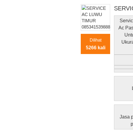
SERVI
Servi
Ac Pas
Unt
Dilihat
Ukur
5266 kali
Jasa 
p