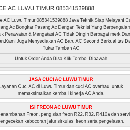
CE AC LUWU TIMUR 085341539888
ce AC Luwu Timur 085341539888 Java Teknik Siap Melayani C
ang Ac Bongkar Pasang Ac Dengan Teknisi Yang Berpengala
uk Perawatan & Mengatasi AC Tidak Dingin Berbagai merk Da
an.Kami Juga Menyediakan AC Baru AC Second Berkualitas D
Tukar Tambah AC
Untuk Order Anda Bisa Klik Tombol Dibawah
JASA CUCI AC LUWU TIMUR
Layanan Cuci AC di Luwu Timur dan cuci AC overhaul untuk
memaksimalkan kembali kinerja AC Anda.
ISI FREON AC LUWU TIMUR
penambahan Freon, pengisian freon R22, R32, R410a dan serv
engecekan kebocoran jalur sirkulasi freon serta pengelasan.