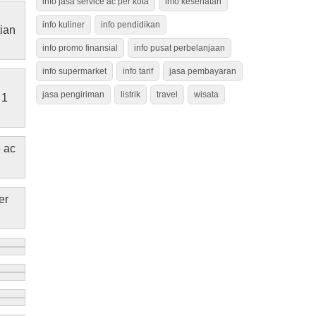
info jasa service ac per kota
info kesehatan
info kuliner
info pendidikan
tian
info promo finansial
info pusat perbelanjaan
info supermarket
info tarif
jasa pembayaran
jasa pengiriman
listrik
travel
wisata
 1
 ac
er