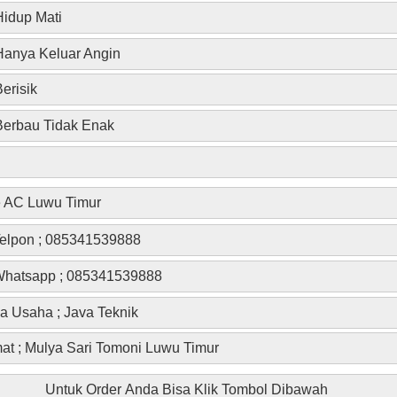
idup Mati
anya Keluar Angin
erisik
erbau Tidak Enak
e AC Luwu Timur
elpon ; 085341539888
hatsapp ; 085341539888
 Usaha ; Java Teknik
at ; Mulya Sari Tomoni Luwu Timur
Untuk Order Anda Bisa Klik Tombol Dibawah