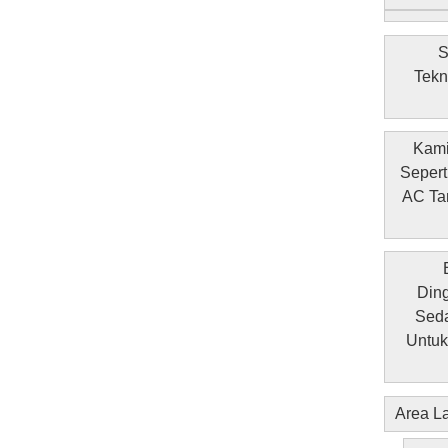
S
Tekn
Kami
Sepert
AC Ta
Ding
Seda
Untuk
Area La