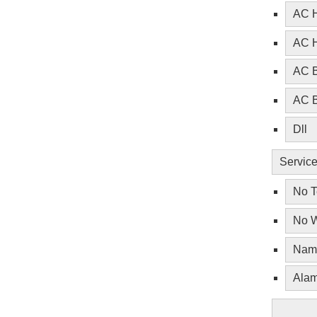
AC H
AC H
AC B
AC B
Dll
Servic
No T
No W
Nama
Alam