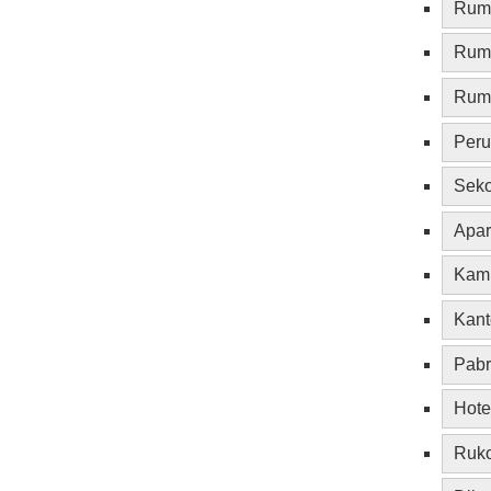
Ruma
Rum
Ruma
Per
Sek
Apa
Kam
Kant
Pabr
Hote
Ruk