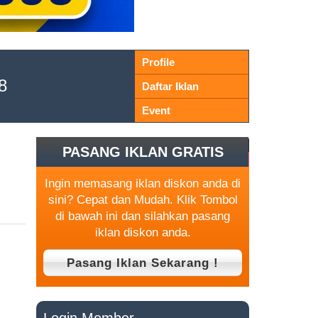
Profile
8
Daftar Iklan
Event
PASANG IKLAN GRATIS
Ingin memasang iklan diskon anda di
sini? Cepat dan Mudah. Klik Tombol
di bawah ini dan silahkan pasang
iklan diskon anda.
Login Member