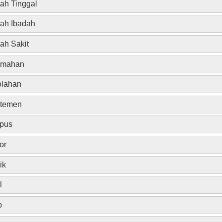
h Tinggal
ah Ibadah
h Sakit
umahan
olahan
rtemen
pus
or
ik
l
o