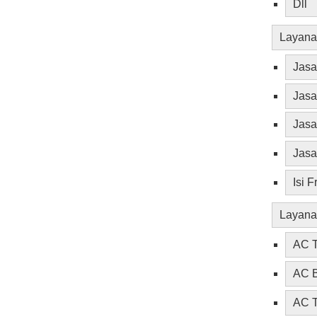
Dll
Layana
Jas
Jas
Jasa
Jasa
Isi 
Layana
AC T
AC B
AC T