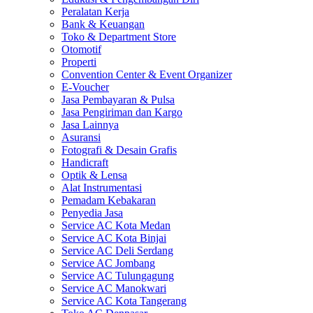
Peralatan Kerja
Bank & Keuangan
Toko & Department Store
Otomotif
Properti
Convention Center & Event Organizer
E-Voucher
Jasa Pembayaran & Pulsa
Jasa Pengiriman dan Kargo
Jasa Lainnya
Asuransi
Fotografi & Desain Grafis
Handicraft
Optik & Lensa
Alat Instrumentasi
Pemadam Kebakaran
Penyedia Jasa
Service AC Kota Medan
Service AC Kota Binjai
Service AC Deli Serdang
Service AC Jombang
Service AC Tulungagung
Service AC Manokwari
Service AC Kota Tangerang