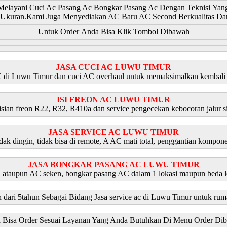
 Melayani Cuci Ac Pasang Ac Bongkar Pasang Ac Dengan Teknisi Yan
 Ukuran.Kami Juga Menyediakan AC Baru AC Second Berkualitas D
Untuk Order Anda Bisa Klik Tombol Dibawah
JASA CUCI AC LUWU TIMUR
 di Luwu Timur dan cuci AC overhaul untuk memaksimalkan kembali 
ISI FREON AC LUWU TIMUR
ian freon R22, R32, R410a dan service pengecekan kebocoran jalur sir
JASA SERVICE AC LUWU TIMUR
dak dingin, tidak bisa di remote, A AC mati total, penggantian kompon
JASA BONGKAR PASANG AC LUWU TIMUR
 ataupun AC seken, bongkar pasang AC dalam 1 lokasi maupun beda 
 dari 5tahun Sebagai Bidang Jasa service ac di Luwu Timur untuk ru
 Bisa Order Sesuai Layanan Yang Anda Butuhkan Di Menu Order Di