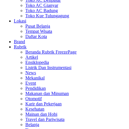
Toko AC Denpasar
Toko AC Gianyar
Toko AC Badung
Toko Kue Tulungagung
Lokasi
Pusat Belanja
Tempat Wisata
Daftar Kota
Brand
Rubrik
Beranda Rubrik FreezePage
Artikel
Ensiklopedia
Listrik Dan Instrumentasi
News
Mekanikal
Event
Pendidikan
Makanan dan Minuman
Otomotif
Karir dan Pekerjaan
Kesehatan
Mainan dan Hobi
Travel dan Pariwisata
Belanja