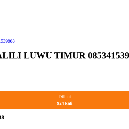
1539888
MALILI LUWU TIMUR 085341539
Dilihat
924 kali
88