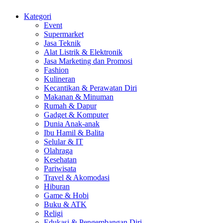
Kategori
Event
Supermarket
Jasa Teknik
Alat Listrik & Elektronik
Jasa Marketing dan Promosi
Fashion
Kulineran
Kecantikan & Perawatan Diri
Makanan & Minuman
Rumah & Dapur
Gadget & Komputer
Dunia Anak-anak
Ibu Hamil & Balita
Selular & IT
Olahraga
Kesehatan
Pariwisata
Travel & Akomodasi
Hiburan
Game & Hobi
Buku & ATK
Religi
Edukasi & Pengembangan Diri