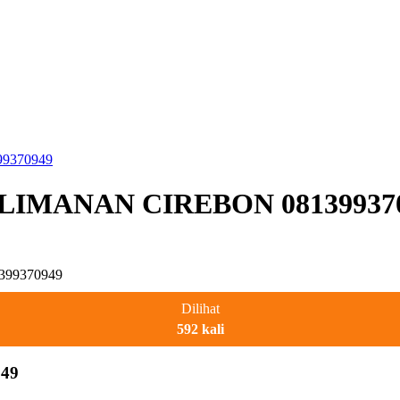
99370949
PALIMANAN CIREBON 08139937
Dilihat
592 kali
49