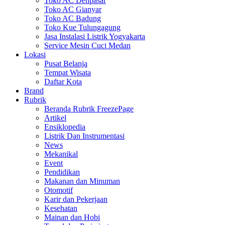
Toko AC Denpasar
Toko AC Gianyar
Toko AC Badung
Toko Kue Tulungagung
Jasa Instalasi Listrik Yogyakarta
Service Mesin Cuci Medan
Lokasi
Pusat Belanja
Tempat Wisata
Daftar Kota
Brand
Rubrik
Beranda Rubrik FreezePage
Artikel
Ensiklopedia
Listrik Dan Instrumentasi
News
Mekanikal
Event
Pendidikan
Makanan dan Minuman
Otomotif
Karir dan Pekerjaan
Kesehatan
Mainan dan Hobi