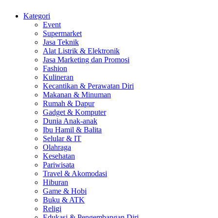
Kategori
Event
Supermarket
Jasa Teknik
Alat Listrik & Elektronik
Jasa Marketing dan Promosi
Fashion
Kulineran
Kecantikan & Perawatan Diri
Makanan & Minuman
Rumah & Dapur
Gadget & Komputer
Dunia Anak-anak
Ibu Hamil & Balita
Selular & IT
Olahraga
Kesehatan
Pariwisata
Travel & Akomodasi
Hiburan
Game & Hobi
Buku & ATK
Religi
Edukasi & Pengembangan Diri