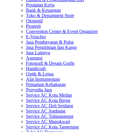
Peralatan Kerja
Bank & Keuangan
Toko & Department Store
Otomotif
Properti
Convention Center & Event Organizer
E-Voucher
Jasa Pembayaran & Pulsa
Jasa Pengiriman dan Kargo
Jasa Lainnya
Asuransi
Fotografi & Desain Grafis
Handicraft
Optik & Lensa
Alat Instrumentasi
Pemadam Kebakaran
Penyedia Jasa
Service AC Kota Medan
Service AC Kota Binjai
Service AC Deli Serdang
Service AC Jombang
Service AC Tulungagung
Service AC Manokwari
Service AC Kota Tangerang