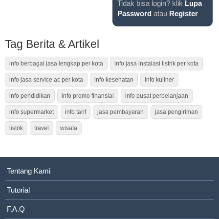
Tidak bisa login? klik
Lupa
Password
atau
Register
Tag Berita & Artikel
info berbagai jasa lengkap per kota
info jasa instalasi listrik per kota
info jasa service ac per kota
info kesehatan
info kuliner
info pendidikan
info promo finansial
info pusat perbelanjaan
info supermarket
info tarif
jasa pembayaran
jasa pengiriman
listrik
travel
wisata
Tentang Kami
Tutorial
F.A.Q