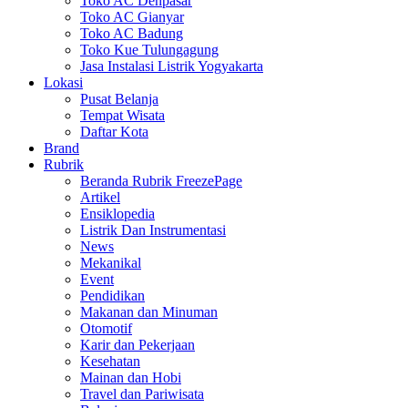
Toko AC Denpasar
Toko AC Gianyar
Toko AC Badung
Toko Kue Tulungagung
Jasa Instalasi Listrik Yogyakarta
Lokasi
Pusat Belanja
Tempat Wisata
Daftar Kota
Brand
Rubrik
Beranda Rubrik FreezePage
Artikel
Ensiklopedia
Listrik Dan Instrumentasi
News
Mekanikal
Event
Pendidikan
Makanan dan Minuman
Otomotif
Karir dan Pekerjaan
Kesehatan
Mainan dan Hobi
Travel dan Pariwisata