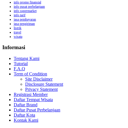
info promo finansial
info pusat perbelanjaan
info supermarket
info tarif
jasa pembayaran
jasa pengiriman
listrik
travel
wisata
Informasi
Tentang Kami
Tutorial
F.A.Q
Term of Condition
Site Disclaimer
Disclosure Statement
Privacy Statement
Registrasi Member
Daftar Tempat Wisata
Daftar Brand
Daftar Pusat Perbelanjaan
Daftar Kota
Kontak Kami