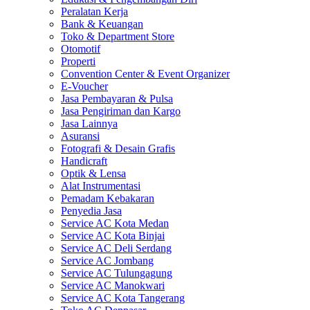
Peralatan Kerja
Bank & Keuangan
Toko & Department Store
Otomotif
Properti
Convention Center & Event Organizer
E-Voucher
Jasa Pembayaran & Pulsa
Jasa Pengiriman dan Kargo
Jasa Lainnya
Asuransi
Fotografi & Desain Grafis
Handicraft
Optik & Lensa
Alat Instrumentasi
Pemadam Kebakaran
Penyedia Jasa
Service AC Kota Medan
Service AC Kota Binjai
Service AC Deli Serdang
Service AC Jombang
Service AC Tulungagung
Service AC Manokwari
Service AC Kota Tangerang