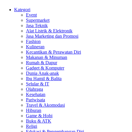
Kategori
Event
Supermarket
Jasa Teknik
Alat Listrik & Elektronik
Jasa Marketing dan Promosi
Fashion
Kulineran
Kecantikan & Perawatan Diri
Makanan & Minuman
Rumah & Dapur
Gadget & Komputer
Dunia Anak-anak
Ibu Hamil & Balita
Selular & IT
Olahraga
Kesehatan
Pariwisata
Travel & Akomodasi
Hiburan
Game & Hobi
Buku & ATK
Religi
Edukasi & Pengembangan Diri