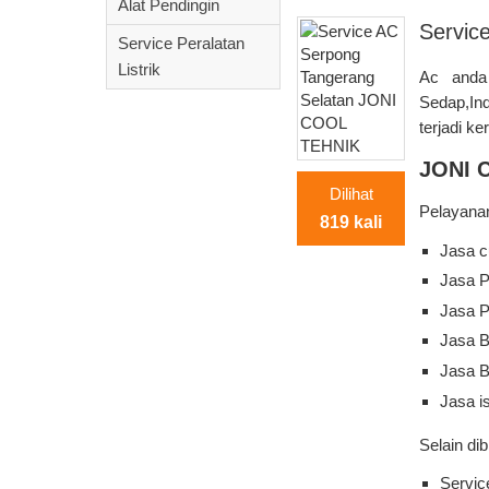
Alat Pendingin
Servic
Service Peralatan
Listrik
Ac anda 
Sedap,In
terjadi k
JONI 
Dilihat
Pelayanan
819 kali
Jasa c
Jasa P
Jasa 
Jasa B
Jasa 
Jasa is
Selain di
Servic