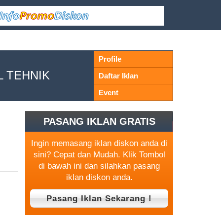
Profile
OL TEHNIK
Daftar Iklan
Event
PASANG IKLAN GRATIS
Ingin memasang iklan diskon anda di
sini? Cepat dan Mudah. Klik Tombol
di bawah ini dan silahkan pasang
iklan diskon anda.