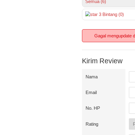
Semua (6)
3
Bintang
(0)
Gagal mengupdate da
Kirim Review
Nama
Email
No. HP
Rating