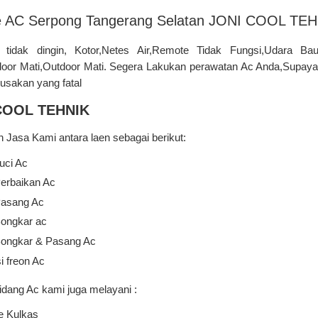
e AC Serpong Tangerang Selatan JONI COOL TE
tidak dingin, Kotor,Netes Air,Remote Tidak Fungsi,Udara Ba
door Mati,Outdoor Mati. Segera Lakukan perawatan Ac Anda,Supaya
erusakan yang fatal
COOL TEHNIK
 Jasa Kami antara laen sebagai berikut:
uci Ac
erbaikan Ac
Pasang Ac
ongkar ac
Bongkar & Pasang Ac
i freon Ac
bidang Ac kami juga melayani :
e Kulkas