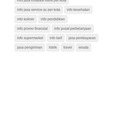
info jasa instalasi listrik per kota
info jasa service ac per kota
info kesehatan
info kuliner
info pendidikan
info promo finansial
info pusat perbelanjaan
info supermarket
info tarif
jasa pembayaran
jasa pengiriman
listrik
travel
wisata