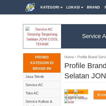
KATEGORI
LOKASI
BRAND
DOWNLOAD
Service 
Home
Profile Brand Se
PROMO
KATEGORI DI
Profile Bra
BRAND INI
Selatan JO
Jasa Teknik
Service AC
Toko AC
5 dari 6 review
Service Kulkas &