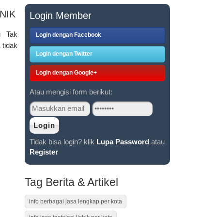
HNIK
Login Member
u Tak
Login dengan Facebook
 tidak
Login dengan Twitter
Login dengan Google+
Atau mengisi form berikut:
Tidak bisa login? klik
Lupa Password
atau
Register
Tag Berita & Artikel
info berbagai jasa lengkap per kota