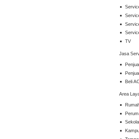
Servic
Servi
Servic
Servic
TV
Jasa Ser
Penjua
Penjua
Beli A
Area Lay
Rumah 
Perum
Sekol
Kamp