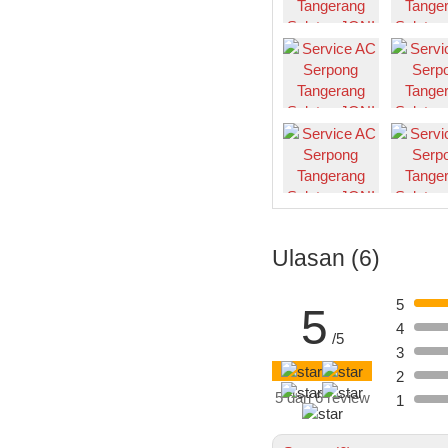
Ulasan (6)
5
5
4
/5
3
2
5 dari 6 review
1