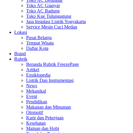
Toko AC Denpasar
Toko AC Gianyar
Toko AC Badung
Toko Kue Tulungagung
Jasa Instalasi Listrik Yogyakarta
Service Mesin Cuci Medan
Lokasi
Pusat Belanja
Tempat Wisata
Daftar Kota
Brand
Rubrik
Beranda Rubrik FreezePage
Artikel
Ensiklopedia
Listrik Dan Instrumentasi
News
Mekanikal
Event
Pendidikan
Makanan dan Minuman
Otomotif
Karir dan Pekerjaan
Kesehatan
Mainan dan Hobi