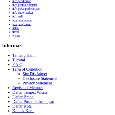
info pendidikan
info promo finansial
info pusat perbelanjaan
info supermarket
info tarif
jasa pembayaran
jasa pengiriman
listrik
travel
wisata
Informasi
Tentang Kami
Tutorial
F.A.Q
Term of Condition
Site Disclaimer
Disclosure Statement
Privacy Statement
Registrasi Member
Daftar Tempat Wisata
Daftar Brand
Daftar Pusat Perbelanjaan
Daftar Kota
Kontak Kami