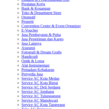
Peralatan Kerja
Bank & Keuangan
Toko & Department Store
Otomotif
Properti
Convention Center & Event Organizer
E-Voucher
Jasa Pembayaran & Pulsa
Jasa Pengiriman dan Kargo
Jasa Lainnya
Asuransi
Fotografi & Desain Grafis
Handicraft
Optik & Lensa
Alat Instrumentasi
Pemadam Kebakaran
Penyedia Jasa
Service AC Kota Medan
Service AC Kota Binjai
Service AC Deli Serdang
Service AC Jombang
Service AC Tulungagung
Service AC Manokwari
Service AC Kota Tangerang