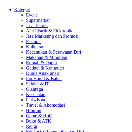
Kategori
Event
Supermarket
Jasa Teknik
Alat Listrik & Elektronik
Jasa Marketing dan Promosi
Fashion
Kulineran
Kecantikan & Perawatan Diri
Makanan & Minuman
Rumah & Dapur
Gadget & Komputer
Dunia Anak-anak
Ibu Hamil & Balita
Selular & IT
Olahraga
Kesehatan
Pariwisata
Travel & Akomodasi
Hiburan
Game & Hobi
Buku & ATK
Religi
Edukasi & Pengembangan Diri