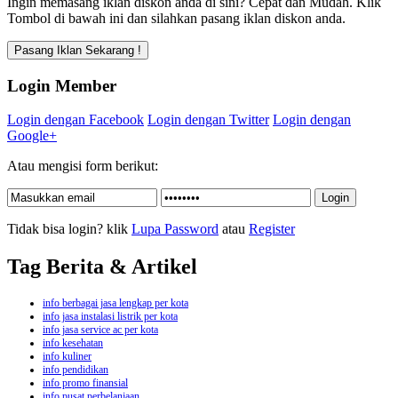
Ingin memasang iklan diskon anda di sini? Cepat dan Mudah. Klik
Tombol di bawah ini dan silahkan pasang iklan diskon anda.
Login Member
Login dengan Facebook
Login dengan Twitter
Login dengan
Google+
Atau mengisi form berikut:
Tidak bisa login? klik
Lupa Password
atau
Register
Tag Berita & Artikel
info berbagai jasa lengkap per kota
info jasa instalasi listrik per kota
info jasa service ac per kota
info kesehatan
info kuliner
info pendidikan
info promo finansial
info pusat perbelanjaan