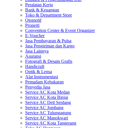
Peralatan Kerja
Bank & Keuangan
Toko & Department Store
Otomotif
Properti
Convention Center & Event Organizer
E-Voucher
Jasa Pembayaran & Pulsa
Jasa Pengiriman dan Kargo
Jasa Lainnya
Asuransi
Fotografi & Desain Grafis
Handicraft
Optik & Lensa
Alat Instrumentasi
Pemadam Kebakaran
Penyedia Jasa
Service AC Kota Medan
Service AC Kota Binjai
Service AC Deli Serdang
Service AC Jombang
Service AC Tulungagung
Service AC Manokwari
Service AC Kota Tangerang