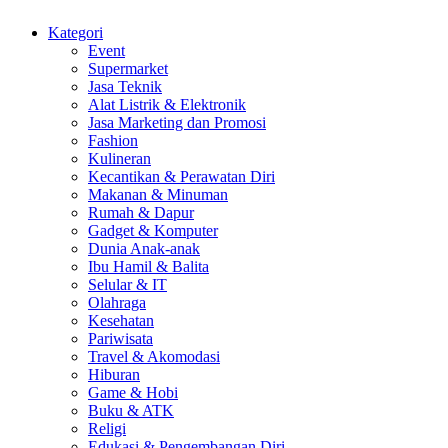
Kategori
Event
Supermarket
Jasa Teknik
Alat Listrik & Elektronik
Jasa Marketing dan Promosi
Fashion
Kulineran
Kecantikan & Perawatan Diri
Makanan & Minuman
Rumah & Dapur
Gadget & Komputer
Dunia Anak-anak
Ibu Hamil & Balita
Selular & IT
Olahraga
Kesehatan
Pariwisata
Travel & Akomodasi
Hiburan
Game & Hobi
Buku & ATK
Religi
Edukasi & Pengembangan Diri