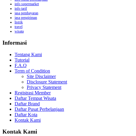
info supermarket
info tarif
jasa pembayaran
jasa pengiriman
listrik
travel
wisata
Informasi
Tentang Kami
Tutorial
F.A.Q
Term of Condition
Site Disclaimer
Disclosure Statement
Privacy Statement
Registrasi Member
Daftar Tempat Wisata
Daftar Brand
Daftar Pusat Perbelanjaan
Daftar Kota
Kontak Kami
Kontak Kami