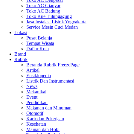
Toko AC Denpasar
Toko AC Gianyar
Toko AC Badung
Toko Kue Tulungagung
Jasa Instalasi Listrik Yogyakarta
Service Mesin Cuci Medan
Lokasi
Pusat Belanja
Tempat Wisata
Daftar Kota
Brand
Rubrik
Beranda Rubrik FreezePage
Artikel
Ensiklopedia
Listrik Dan Instrumentasi
News
Mekanikal
Event
Pendidikan
Makanan dan Minuman
Otomotif
Karir dan Pekerjaan
Kesehatan
Mainan dan Hobi