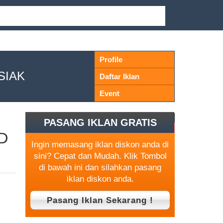
Profile
SIAK
Daftar Iklan
Event
PASANG IKLAN GRATIS
D
Ingin memasang iklan diskon anda di
sini? Cepat dan Mudah. Klik Tombol
di bawah ini dan silahkan pasang
iklan diskon anda.