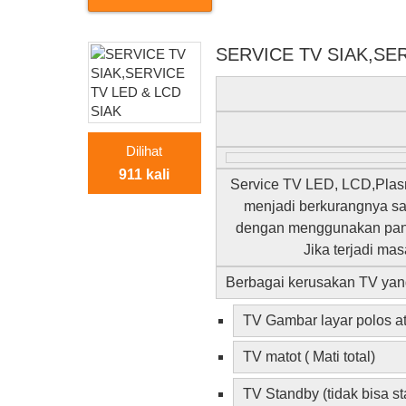
SERVICE TV SIAK,SER
Dilihat
911 kali
Service TV LED, LCD,Plas
menjadi berkurangnya sar
dengan menggunakan pane
Jika terjadi m
Berbagai kerusakan TV yang
TV Gambar layar polos a
TV matot ( Mati total)
TV Standby (tidak bisa sta