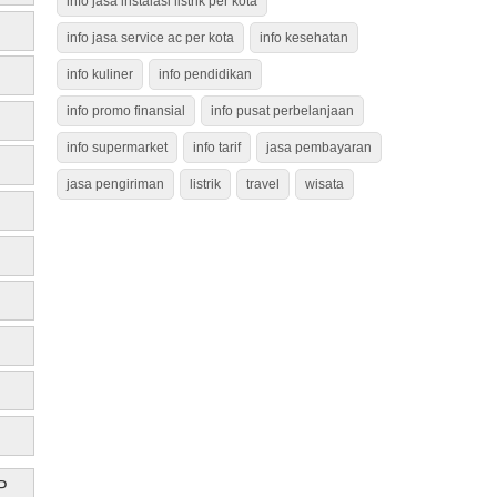
info jasa instalasi listrik per kota
info jasa service ac per kota
info kesehatan
info kuliner
info pendidikan
info promo finansial
info pusat perbelanjaan
info supermarket
info tarif
jasa pembayaran
jasa pengiriman
listrik
travel
wisata
P