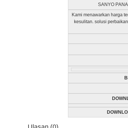
SANYO PANAS
Kami menawarkan harga ter
kesulitan. solusi perbai
B
DOWNL
DOWNLOA
Ulasan (0)