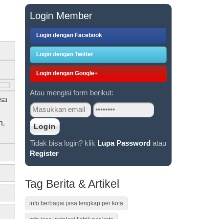
Login Member
Login dengan Facebook
Login dengan Twitter
Login dengan Google+
Atau mengisi form berikut:
sa
n
h.
Tidak bisa login? klik
Lupa Password
atau
Register
Tag Berita & Artikel
info berbagai jasa lengkap per kota