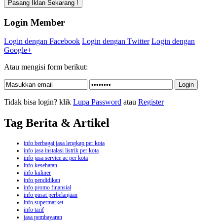
Login Member
Login dengan Facebook
Login dengan Twitter
Login dengan
Google+
Atau mengisi form berikut:
Tidak bisa login? klik
Lupa Password
atau
Register
Tag Berita & Artikel
info berbagai jasa lengkap per kota
info jasa instalasi listrik per kota
info jasa service ac per kota
info kesehatan
info kuliner
info pendidikan
info promo finansial
info pusat perbelanjaan
info supermarket
info tarif
jasa pembayaran