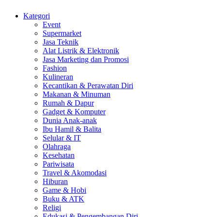
Kategori
Event
Supermarket
Jasa Teknik
Alat Listrik & Elektronik
Jasa Marketing dan Promosi
Fashion
Kulineran
Kecantikan & Perawatan Diri
Makanan & Minuman
Rumah & Dapur
Gadget & Komputer
Dunia Anak-anak
Ibu Hamil & Balita
Selular & IT
Olahraga
Kesehatan
Pariwisata
Travel & Akomodasi
Hiburan
Game & Hobi
Buku & ATK
Religi
Edukasi & Pengembangan Diri