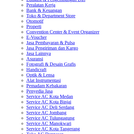
Peralatan Kerja
Bank & Keuangan
Toko & Department Store
Otomotif
Properti
Convention Center & Event Organizer
E-Voucher
Jasa Pembayaran & Pulsa
Jasa Pengiriman dan Kargo
Jasa Lainnya
Asuransi
Fotografi & Desain Grafis
Handicraft
Optik & Lensa
Alat Instrumentasi
Pemadam Kebakaran
Penyedia Jasa
Service AC Kota Medan
Service AC Kota Binjai
Service AC Deli Serdang
Service AC Jombang
Service AC Tulungagung
Service AC Manokwari
Service AC Kota Tangerang