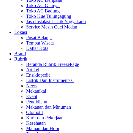
Toko AC Denpasar
Toko AC Gianyar
Toko AC Badung
Toko Kue Tulungagung
Jasa Instalasi Listrik Yogyakarta
Service Mesin Cuci Medan
Lokasi
Pusat Belanja
Tempat Wisata
Daftar Kota
Brand
Rubrik
Beranda Rubrik FreezePage
Artikel
Ensiklopedia
Listrik Dan Instrumentasi
News
Mekanikal
Event
Pendidikan
Makanan dan Minuman
Otomotif
Karir dan Pekerjaan
Kesehatan
Mainan dan Hobi