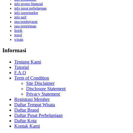
info promo finansial
info pusat perbelanjaan
info supermarket
info tarif
jasa pembayaran
jasa pengiriman
listrik
travel
wisata
Informasi
Tentang Kami
Tutorial
F.A.Q
Term of Condition
Site Disclaimer
Disclosure Statement
Privacy Statement
Registrasi Member
Daftar Tempat Wisata
Daftar Brand
Daftar Pusat Perbelanjaan
Daftar Kota
Kontak Kami