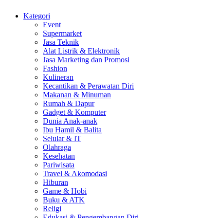
Kategori
Event
Supermarket
Jasa Teknik
Alat Listrik & Elektronik
Jasa Marketing dan Promosi
Fashion
Kulineran
Kecantikan & Perawatan Diri
Makanan & Minuman
Rumah & Dapur
Gadget & Komputer
Dunia Anak-anak
Ibu Hamil & Balita
Selular & IT
Olahraga
Kesehatan
Pariwisata
Travel & Akomodasi
Hiburan
Game & Hobi
Buku & ATK
Religi
Edukasi & Pengembangan Diri