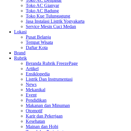
Toko AC Denpasar
Toko AC Gianyar
Toko AC Badung
Toko Kue Tulungagung
Jasa Instalasi Listrik Yogyakarta
Service Mesin Cuci Medan
Lokasi
Pusat Belanja
Tempat Wisata
Daftar Kota
Brand
Rubrik
Beranda Rubrik FreezePage
Artikel
Ensiklopedia
Listrik Dan Instrumentasi
News
Mekanikal
Event
Pendidikan
Makanan dan Minuman
Otomotif
Karir dan Pekerjaan
Kesehatan
Mainan dan Hobi