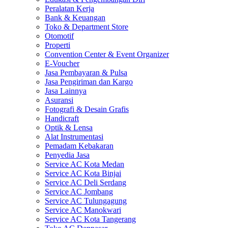
Peralatan Kerja
Bank & Keuangan
Toko & Department Store
Otomotif
Properti
Convention Center & Event Organizer
E-Voucher
Jasa Pembayaran & Pulsa
Jasa Pengiriman dan Kargo
Jasa Lainnya
Asuransi
Fotografi & Desain Grafis
Handicraft
Optik & Lensa
Alat Instrumentasi
Pemadam Kebakaran
Penyedia Jasa
Service AC Kota Medan
Service AC Kota Binjai
Service AC Deli Serdang
Service AC Jombang
Service AC Tulungagung
Service AC Manokwari
Service AC Kota Tangerang