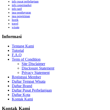
info pusat perbelanjaan
info supermarket
info tarif
jasa pembayaran
jasa pengiriman
listrik
travel
wisata
Informasi
Tentang Kami
Tutorial
F.A.Q
Term of Condition
Site Disclaimer
Disclosure Statement
Privacy Statement
Registrasi Member
Daftar Tempat Wisata
Daftar Brand
Daftar Pusat Perbelanjaan
Daftar Kota
Kontak Kami
Kontak Kami