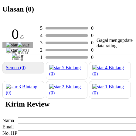
Ulasan (0)
5
0
0
4
0
/5
Gagal mengupdate
3
0
data rating.
2
0
Belum ada
1
0
rating
Semua (0)
5
Bintang
4
Bintang
(0)
(0)
3
Bintang
2
Bintang
1
Bintang
(0)
(0)
(0)
Kirim Review
Nama
Email
No. HP