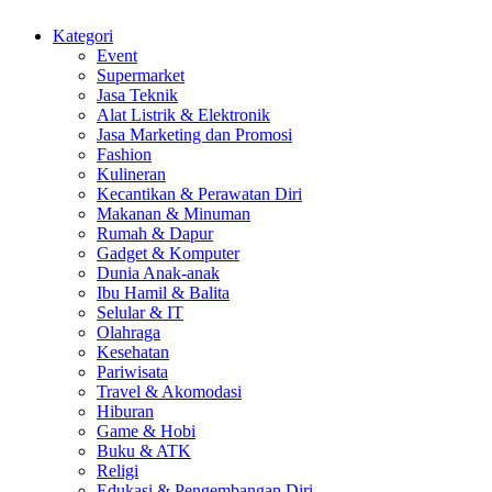
Kategori
Event
Supermarket
Jasa Teknik
Alat Listrik & Elektronik
Jasa Marketing dan Promosi
Fashion
Kulineran
Kecantikan & Perawatan Diri
Makanan & Minuman
Rumah & Dapur
Gadget & Komputer
Dunia Anak-anak
Ibu Hamil & Balita
Selular & IT
Olahraga
Kesehatan
Pariwisata
Travel & Akomodasi
Hiburan
Game & Hobi
Buku & ATK
Religi
Edukasi & Pengembangan Diri