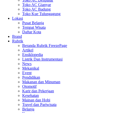
Toko AC Denpasar
Toko AC Gianyar
Toko AC Badung
Toko Kue Tulungagung
Lokasi
Pusat Belanja
Tempat Wisata
Daftar Kota
Brand
Rubrik
Beranda Rubrik FreezePage
Artikel
Ensiklopedia
Listrik Dan Instrumentasi
News
Mekanikal
Event
Pendidikan
Makanan dan Minuman
Otomotif
Karir dan Pekerjaan
Kesehatan
Mainan dan Hobi
Travel dan Pariwisata
Belanja