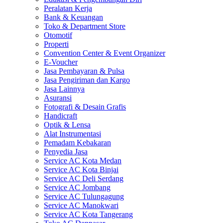
Peralatan Kerja
Bank & Keuangan
Toko & Department Store
Otomotif
Properti
Convention Center & Event Organizer
E-Voucher
Jasa Pembayaran & Pulsa
Jasa Pengiriman dan Kargo
Jasa Lainnya
Asuransi
Fotografi & Desain Grafis
Handicraft
Optik & Lensa
Alat Instrumentasi
Pemadam Kebakaran
Penyedia Jasa
Service AC Kota Medan
Service AC Kota Binjai
Service AC Deli Serdang
Service AC Jombang
Service AC Tulungagung
Service AC Manokwari
Service AC Kota Tangerang