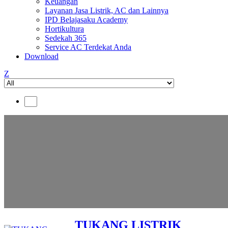
Keuangan
Layanan Jasa Listrik, AC dan Lainnya
IPD Belajasaku Academy
Hortikultura
Sedekah 365
Service AC Terdekat Anda
Download
Z
TUKANG LISTRIK