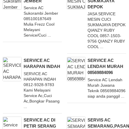
JEMBER
SUKMAJAYA
DEPOK
Service AC
Sukorambi Jember
JASA SERVICE
085100187649
MESIN CUCI
Mulia Frezz Cool
SUKMAJAYA DEPOK
Melayani
QIANZY RUBY
Service/Cuci ...
COOL 0857-1503-
9756 QIANZY RUBY
COOL ...
SERVICE AC
SERVICE AC
HARAPAN INDAH
LENDAH MURAH
08569884096
SERVICE AC
HARAPAN INDAH
Service AC Lendah
0812-9328-9783
Murah Juwana
Kami Melayani
Teknik 08569884096
Service Ac,Cuci
siap anda panggil ...
Ac,Bongkar Pasang
...
SERVICE AC DI
SERVIS AC
PETIR SERANG
SEMARANG,PASA