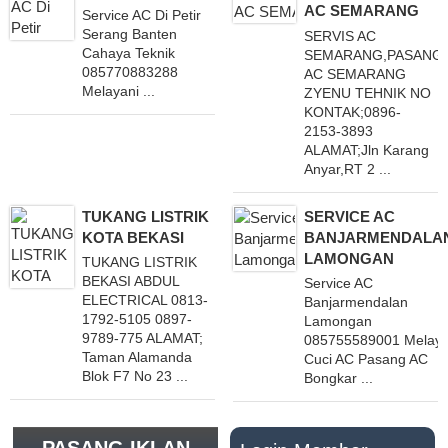
AC SEMARANG
Service AC Di Petir
Serang Banten
SERVIS AC
Cahaya Teknik
SEMARANG,PASANG
085770883288
AC SEMARANG
Melayani ...
ZYENU TEHNIK NO
KONTAK;0896-
2153-3893
ALAMAT;Jln Karang
Anyar,RT 2 ...
TUKANG LISTRIK
SERVICE AC
KOTA BEKASI
BANJARMENDALA
LAMONGAN
TUKANG LISTRIK
BEKASI ABDUL
Service AC
ELECTRICAL 0813-
Banjarmendalan
1792-5105 0897-
Lamongan
9789-775 ALAMAT;
085755589001 Melaya
Taman Alamanda
Cuci AC Pasang AC
Blok F7 No 23 ...
Bongkar ...