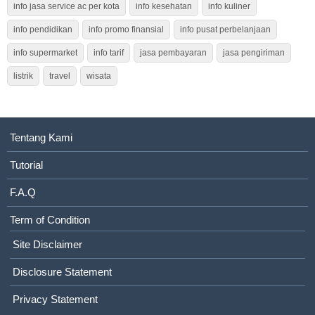
info jasa service ac per kota
info kesehatan
info kuliner
info pendidikan
info promo finansial
info pusat perbelanjaan
info supermarket
info tarif
jasa pembayaran
jasa pengiriman
listrik
travel
wisata
Tentang Kami
Tutorial
F.A.Q
Term of Condition
Site Disclaimer
Disclosure Statement
Privacy Statement