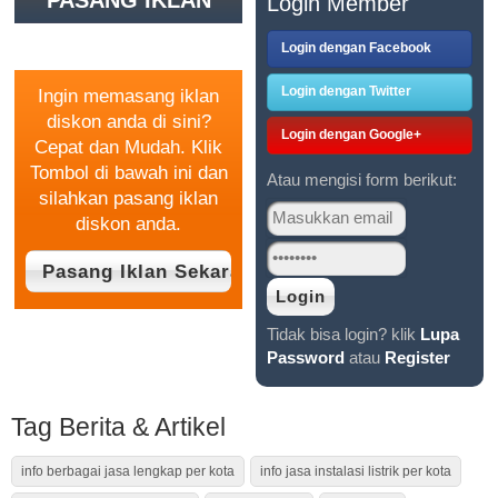
PASANG IKLAN
Login Member
GRATIS
Login dengan Facebook
Login dengan Twitter
Ingin memasang iklan
diskon anda di sini?
Login dengan Google+
Cepat dan Mudah. Klik
Tombol di bawah ini dan
Atau mengisi form berikut:
silahkan pasang iklan
diskon anda.
Tidak bisa login? klik
Lupa
Password
atau
Register
Tag Berita & Artikel
info berbagai jasa lengkap per kota
info jasa instalasi listrik per kota