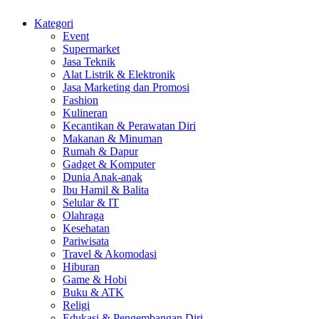
Kategori
Event
Supermarket
Jasa Teknik
Alat Listrik & Elektronik
Jasa Marketing dan Promosi
Fashion
Kulineran
Kecantikan & Perawatan Diri
Makanan & Minuman
Rumah & Dapur
Gadget & Komputer
Dunia Anak-anak
Ibu Hamil & Balita
Selular & IT
Olahraga
Kesehatan
Pariwisata
Travel & Akomodasi
Hiburan
Game & Hobi
Buku & ATK
Religi
Edukasi & Pengembangan Diri