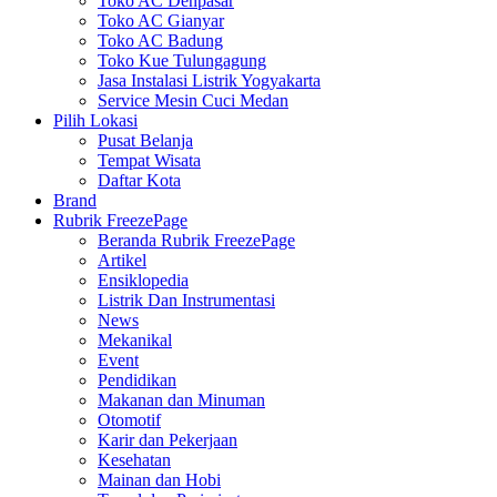
Toko AC Denpasar
Toko AC Gianyar
Toko AC Badung
Toko Kue Tulungagung
Jasa Instalasi Listrik Yogyakarta
Service Mesin Cuci Medan
Pilih Lokasi
Pusat Belanja
Tempat Wisata
Daftar Kota
Brand
Rubrik FreezePage
Beranda Rubrik FreezePage
Artikel
Ensiklopedia
Listrik Dan Instrumentasi
News
Mekanikal
Event
Pendidikan
Makanan dan Minuman
Otomotif
Karir dan Pekerjaan
Kesehatan
Mainan dan Hobi