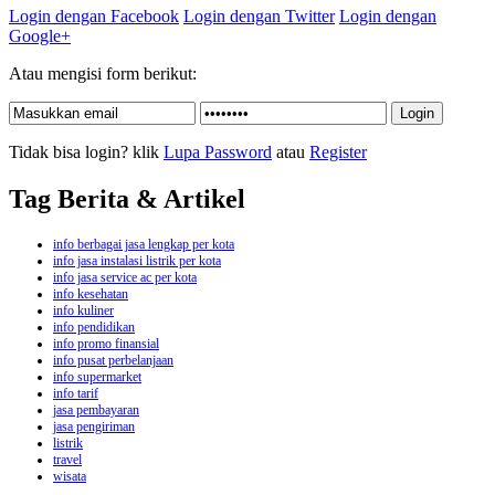
Login dengan Facebook
Login dengan Twitter
Login dengan
Google+
Atau mengisi form berikut:
Tidak bisa login? klik
Lupa Password
atau
Register
Tag Berita & Artikel
info berbagai jasa lengkap per kota
info jasa instalasi listrik per kota
info jasa service ac per kota
info kesehatan
info kuliner
info pendidikan
info promo finansial
info pusat perbelanjaan
info supermarket
info tarif
jasa pembayaran
jasa pengiriman
listrik
travel
wisata