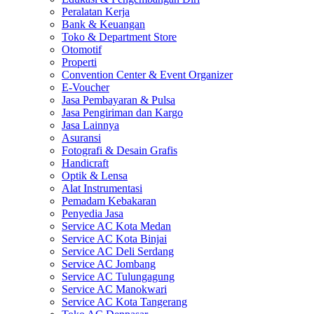
Peralatan Kerja
Bank & Keuangan
Toko & Department Store
Otomotif
Properti
Convention Center & Event Organizer
E-Voucher
Jasa Pembayaran & Pulsa
Jasa Pengiriman dan Kargo
Jasa Lainnya
Asuransi
Fotografi & Desain Grafis
Handicraft
Optik & Lensa
Alat Instrumentasi
Pemadam Kebakaran
Penyedia Jasa
Service AC Kota Medan
Service AC Kota Binjai
Service AC Deli Serdang
Service AC Jombang
Service AC Tulungagung
Service AC Manokwari
Service AC Kota Tangerang