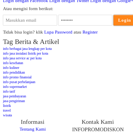
Login dengan Facebook
Login dengan Twitter
Login dengan Google
Atau mengisi form berikut:
Tidak bisa login? klik
Lupa Password
atau
Register
Tag Berita & Artikel
info berbagai jasa lengkap per kota
info jasa instalasi listrik per kota
info jasa service ac per kota
info kesehatan
info kuliner
info pendidikan
info promo finansial
info pusat perbelanjaan
info supermarket
info tarif
jasa pembayaran
jasa pengiriman
listrik
travel
wisata
Informasi
Kontak Kami
Tentang Kami
INFOPROMODISKON