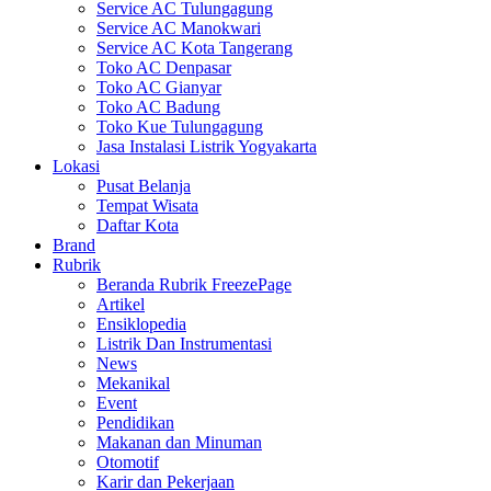
Service AC Tulungagung
Service AC Manokwari
Service AC Kota Tangerang
Toko AC Denpasar
Toko AC Gianyar
Toko AC Badung
Toko Kue Tulungagung
Jasa Instalasi Listrik Yogyakarta
Lokasi
Pusat Belanja
Tempat Wisata
Daftar Kota
Brand
Rubrik
Beranda Rubrik FreezePage
Artikel
Ensiklopedia
Listrik Dan Instrumentasi
News
Mekanikal
Event
Pendidikan
Makanan dan Minuman
Otomotif
Karir dan Pekerjaan