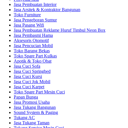
Jasa Pembuatan Interior
Jasa Arsitek & Kontraktor Bangunan
Toko Furniture
Jasa Pengeboran Sumur
Jasa Pasang Wifi
Jasa Pembuatan Reklame Huruf Timbul Neon Box
Jasa Pembasmi Hama
Aksesoris Otomotif
Jasa Pencucian Mobil
Toko Barang Bekas
Toko Spare Part Kulkas
Apotik & Toko Obat
Jasa Cuci Sofa
Jasa Cuci Springbed
Jasa Cuci Kursi
Jasa Cuci Jok Mobil
Jasa Cuci Karpet
Toko Spare Part Mesin Cuci
Papan Bunga
Jasa Promosi Usaha
Jasa Tukang Bangunan
Sound System & Paging
Tukang AC
Jasa Tukang Taman
Tukang Service Mesin Cuci