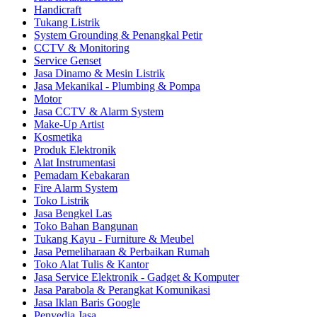
Handicraft
Tukang Listrik
System Grounding & Penangkal Petir
CCTV & Monitoring
Service Genset
Jasa Dinamo & Mesin Listrik
Jasa Mekanikal - Plumbing & Pompa
Motor
Jasa CCTV & Alarm System
Make-Up Artist
Kosmetika
Produk Elektronik
Alat Instrumentasi
Pemadam Kebakaran
Fire Alarm System
Toko Listrik
Jasa Bengkel Las
Toko Bahan Bangunan
Tukang Kayu - Furniture & Meubel
Jasa Pemeliharaan & Perbaikan Rumah
Toko Alat Tulis & Kantor
Jasa Service Elektronik - Gadget & Komputer
Jasa Parabola & Perangkat Komunikasi
Jasa Iklan Baris Google
Penyedia Jasa