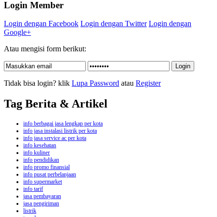
Login Member
Login dengan Facebook
Login dengan Twitter
Login dengan
Google+
Atau mengisi form berikut:
Tidak bisa login? klik
Lupa Password
atau
Register
Tag Berita & Artikel
info berbagai jasa lengkap per kota
info jasa instalasi listrik per kota
info jasa service ac per kota
info kesehatan
info kuliner
info pendidikan
info promo finansial
info pusat perbelanjaan
info supermarket
info tarif
jasa pembayaran
jasa pengiriman
listrik