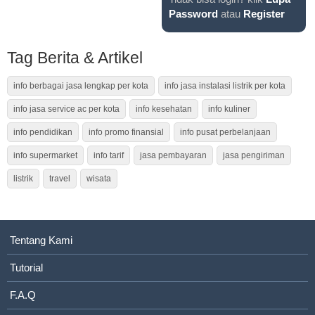
Password
atau
Register
Tag Berita & Artikel
info berbagai jasa lengkap per kota
info jasa instalasi listrik per kota
info jasa service ac per kota
info kesehatan
info kuliner
info pendidikan
info promo finansial
info pusat perbelanjaan
info supermarket
info tarif
jasa pembayaran
jasa pengiriman
listrik
travel
wisata
Tentang Kami
Tutorial
F.A.Q