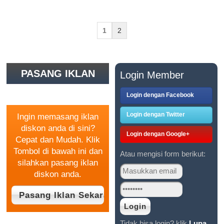
1
2
PASANG IKLAN
Login Member
GRATIS
Login dengan Facebook
Login dengan Twitter
Ingin memasang iklan
diskon anda di sini?
Login dengan Google+
Cepat dan Mudah. Klik
Tombol di bawah ini dan
Atau mengisi form berikut:
silahkan pasang iklan
diskon anda.
Tidak bisa login? klik
Lupa