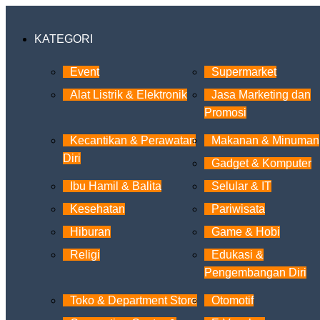
KATEGORI
Event
Supermarket
Alat Listrik & Elektronik
Jasa Marketing dan
Promosi
Kecantikan & Perawatan
Makanan & Minuman
Diri
Gadget & Komputer
Ibu Hamil & Balita
Selular & IT
Kesehatan
Pariwisata
Hiburan
Game & Hobi
Religi
Edukasi &
Pengembangan Diri
Toko & Department Store
Otomotif