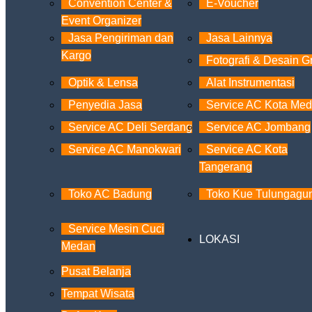
Convention Center &
E-Voucher
Event Organizer
Jasa Pengiriman dan
Jasa Lainnya
Kargo
Fotografi & Desain Gr
Optik & Lensa
Alat Instrumentasi
Penyedia Jasa
Service AC Kota Me
Service AC Deli Serdang
Service AC Jombang
Service AC Manokwari
Service AC Kota
Tangerang
Toko AC Badung
Toko Kue Tulungagu
Service Mesin Cuci
LOKASI
Medan
Pusat Belanja
Tempat Wisata