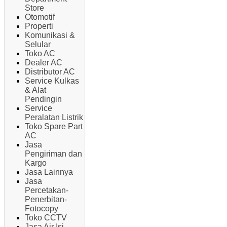
Store
Otomotif
Properti
Komunikasi &
Selular
Toko AC
Dealer AC
Distributor AC
Service Kulkas
& Alat
Pendingin
Service
Peralatan Listrik
Toko Spare Part
AC
Jasa
Pengiriman dan
Kargo
Jasa Lainnya
Jasa
Percetakan-
Penerbitan-
Fotocopy
Toko CCTV
Jasa Air Isi