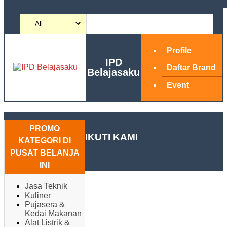
Profile
IPD
Daftar Brand
Belajasaku
Event
PROMO
IKUTI KAMI
KATEGORI DI
PUSAT BELANJA
INI
Jasa Teknik
Kuliner
Pujasera &
Kedai Makanan
Alat Listrik &