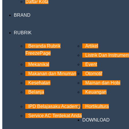
Daftar Kota
BRAND
RUBRIK
Beranda Rubrik
Artikel
FreezePage
Listrik Dan Instrumen
Mekanikal
Event
Makanan dan Minuman
Otomotif
Kesehatan
Mainan dan Hobi
Belanja
Keuangan
IPD Belajasaku Academy
Hortikultura
Service AC Terdekat Anda
DOWNLOAD