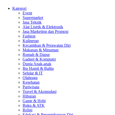
Kategori
Event
Supermarket
Jasa Teknik
Alat Listrik & Elektronik
Jasa Marketing dan Promosi
Fashion
Kulineran
Kecantikan & Perawatan Diri
Makanan & Minuman
Rumah & Dapur
Gadget & Komputer
Dunia Anak-anak
Ibu Hamil & Balita
Selular & IT
Olahraga
Kesehatan
Pariwisata
Travel & Akomodasi
Hiburan
Game & Hobi
Buku & ATK
Religi
Edukasi & Pengembangan Diri