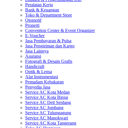
Peralatan Kerja
Bank & Keuangan
Toko & Department Store
Otomotif
Properti
Convention Center & Event Organizer
E-Voucher
Jasa Pembayaran & Pulsa
Jasa Pengiriman dan Kargo
Jasa Lainnya
Asuransi
Fotografi & Desain Grafis
Handicraft
Optik & Lensa
Alat Instrumentasi
Pemadam Kebakaran
Penyedia Jasa
Service AC Kota Medan
Service AC Kota Binjai
Service AC Deli Serdang
Service AC Jombang
Service AC Tulungagung
Service AC Manokwari
Service AC Kota Tangerang