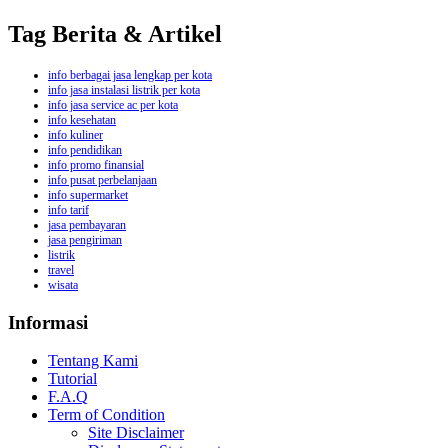
Tag Berita & Artikel
info berbagai jasa lengkap per kota
info jasa instalasi listrik per kota
info jasa service ac per kota
info kesehatan
info kuliner
info pendidikan
info promo finansial
info pusat perbelanjaan
info supermarket
info tarif
jasa pembayaran
jasa pengiriman
listrik
travel
wisata
Informasi
Tentang Kami
Tutorial
F.A.Q
Term of Condition
Site Disclaimer