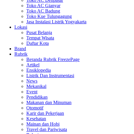
Toko AC Denpasar
Toko AC Gianyar
Toko AC Badung
Toko Kue Tulungagung
Jasa Instalasi Listrik Yogyakarta
Lokasi
Pusat Belanja
Tempat Wisata
Daftar Kota
Brand
Rubrik
Beranda Rubrik FreezePage
Artikel
Ensiklopedia
Listrik Dan Instrumentasi
News
Mekanikal
Event
Pendidikan
Makanan dan Minuman
Otomotif
Karir dan Pekerjaan
Kesehatan
Mainan dan Hobi
Travel dan Pariwisata