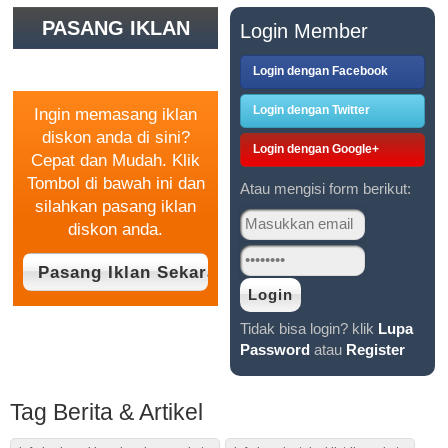
PASANG IKLAN
Login Member
GRATIS
Login dengan Facebook
Login dengan Twitter
Ingin memasang iklan
diskon anda di sini?
Login dengan Google+
Cepat dan Mudah. Klik
Tombol di bawah ini dan
Atau mengisi form berikut:
silahkan pasang iklan
diskon anda.
Tidak bisa login? klik
Lupa
Password
atau
Register
Tag Berita & Artikel