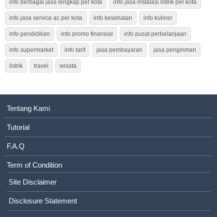
info berbagai jasa lengkap per kota
info jasa instalasi listrik per kota
info jasa service ac per kota
info kesehatan
info kuliner
info pendidikan
info promo finansial
info pusat perbelanjaan
info supermarket
info tarif
jasa pembayaran
jasa pengiriman
listrik
travel
wisata
Tentang Kami
Tutorial
F.A.Q
Term of Condition
Site Disclaimer
Disclosure Statement