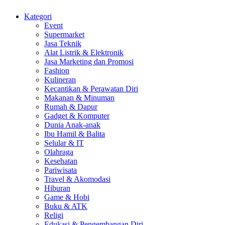
Kategori
Event
Supermarket
Jasa Teknik
Alat Listrik & Elektronik
Jasa Marketing dan Promosi
Fashion
Kulineran
Kecantikan & Perawatan Diri
Makanan & Minuman
Rumah & Dapur
Gadget & Komputer
Dunia Anak-anak
Ibu Hamil & Balita
Selular & IT
Olahraga
Kesehatan
Pariwisata
Travel & Akomodasi
Hiburan
Game & Hobi
Buku & ATK
Religi
Edukasi & Pengembangan Diri