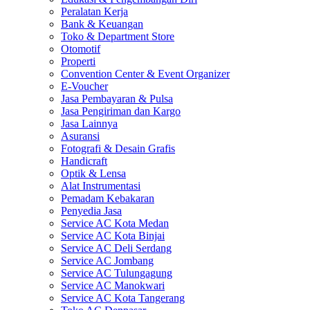
Peralatan Kerja
Bank & Keuangan
Toko & Department Store
Otomotif
Properti
Convention Center & Event Organizer
E-Voucher
Jasa Pembayaran & Pulsa
Jasa Pengiriman dan Kargo
Jasa Lainnya
Asuransi
Fotografi & Desain Grafis
Handicraft
Optik & Lensa
Alat Instrumentasi
Pemadam Kebakaran
Penyedia Jasa
Service AC Kota Medan
Service AC Kota Binjai
Service AC Deli Serdang
Service AC Jombang
Service AC Tulungagung
Service AC Manokwari
Service AC Kota Tangerang