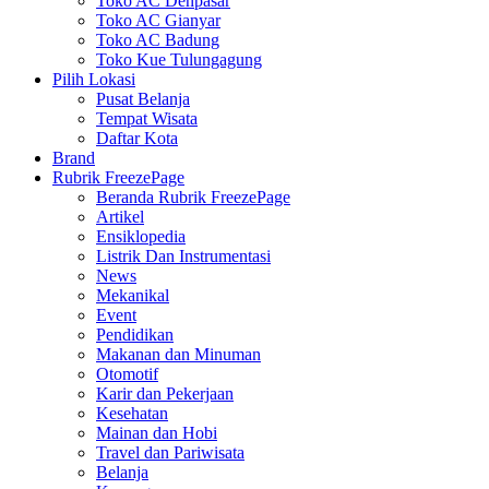
Toko AC Denpasar
Toko AC Gianyar
Toko AC Badung
Toko Kue Tulungagung
Pilih Lokasi
Pusat Belanja
Tempat Wisata
Daftar Kota
Brand
Rubrik FreezePage
Beranda Rubrik FreezePage
Artikel
Ensiklopedia
Listrik Dan Instrumentasi
News
Mekanikal
Event
Pendidikan
Makanan dan Minuman
Otomotif
Karir dan Pekerjaan
Kesehatan
Mainan dan Hobi
Travel dan Pariwisata
Belanja