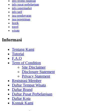
info promo finansial
info pusat perbelanjaan
info supermarket
info tarif
jasa pembayaran
jasa pengiriman
listrik
travel
wisata
Informasi
Tentang Kami
Tutorial
F.A.Q
Term of Condition
Site Disclaimer
Disclosure Statement
Privacy Statement
Registrasi Member
Daftar Tempat Wisata
Daftar Brand
Daftar Pusat Perbelanjaan
Daftar Kota
Kontak Kami